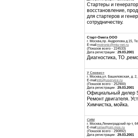
Стартеры и генератор
восстановление, про
для стартеров и гене
сотрудничеству.
Старт-Омега ООО
г. Москва,пр. Андропова д.15, Т
E-mail:
motronic@mtu-net.ru
(Показов всего - 224533)
Дата регистрации :
29.03.2001
Диагностика, ТО ,ремо
У Сервис+
г. Москва,ул. Башиловская, д. 2
E-mail:
info@uservice.ru
(Показов всего - 252900)
Дата регистрации :
29.03.2001
Официальный дилер S
Ремонт двигателя. Уст
Химчистка, мойка.
СИМ
г. Москва,Ленинградский пр-т, 64
E-mail:
simw@sim.mos.ru
(Показов всего - 290892)
Дата регистрации :
29.03.2001