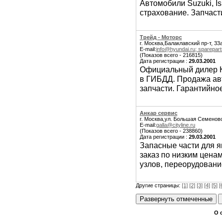
Автомобили Suzuki, Is
страхование. Запчаст
Трейд - Моторс
г. Москва,Балаклавский пр-т, 33
E-mail:
info@hyundai.ru; sparepar
(Показов всего - 216815)
Дата регистрации :
29.03.2001
Официальный дилер К
в ГИБДД. Продажа ав
запчасти. Гарантийно
Анкар сервис
г. Москва,ул. Большая Семеновс
E-mail:
galla@cityline.ru
(Показов всего - 238860)
Дата регистрации :
29.03.2001
Запасные части для я
заказ по низким ценам
узлов, переорудовани
Другие страницы:
[1]
[2]
[3]
[4]
[5]
[
О 