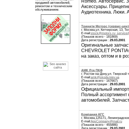
Romeo. Автосервис. З
продажей автомобилей,
Аксессуары. Прицепн
ремонтом и техническим
обслуживанием.
Аудиотехника. Люки. 
Тринити Моторс (сервис-цент
г. Москва,ул. Кетчерская, 13, Те
E-mail:
stock@motors.ru; service
(Показов всего - 181869)
Дата регистрации :
29.03.2001
Оригинальные запчас
CHEVROLET PONTIAC
на заказ, оптом и в р
АМК Лтд ПКФ
г. Ростов-на-Дону,ул. Тверской т
E-mail:
amk@skoda.kiev.ua
(Показов всего - 167667)
Дата регистрации :
29.03.2001
Официальный импортёр
Полный ассортимент 
автомобилей. Запчас
Компания АГС
г. Москва,125171, Ленинградско
E-mail:
AgsCompany@mail.ru
(Показов всего - 455886)
Дата регистрации :
29.03.2001