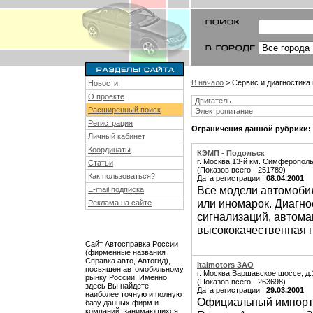
В начало
> Сервис и диагностика
Новости
О проекте
Двигатель
Расширенный поиск
Электропитание
Регистрация
Ограничения данной рубрики:
Личный кабинет
Координаты
КЭМП - Подольск
г. Москва,13-й км. Симферополь
Статьи
(Показов всего - 251789)
Как пользоваться?
Дата регистрации :
08.04.2001
Все модели автомоби
E-mail подписка
или иномарок. Диагно
Реклама на сайте
сигнализаций, автома
высококачественная 
Сайт Автосправка России
(фирменные названия
Справка авто, Автогид),
Italmotors ЗАО
посвящен автомобильному
г. Москва,Варшавское шоссе, д.
рынку России. Именно
(Показов всего - 263698)
здесь Вы найдете
Дата регистрации :
29.03.2001
наиболее точную и полную
Официальный импортёр
базу данных фирм и
компаний, занимающихся