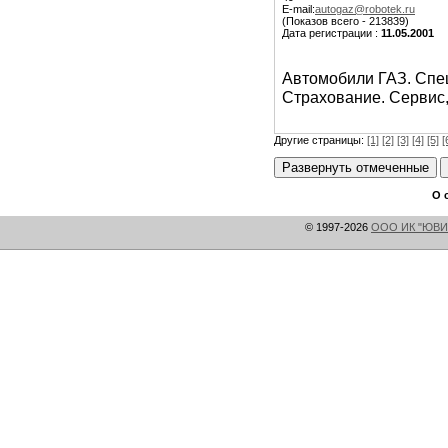
E-mail:
autogaz@robotek.ru
(Показов всего - 213839)
Дата регистрации :
11.05.2001
Автомобили ГАЗ. Спе
Страхование. Сервис,
Другие страницы:
[1]
[2]
[3]
[4]
[5]
[
О 
© 1997-2026
ООО ИК "ЮВИ