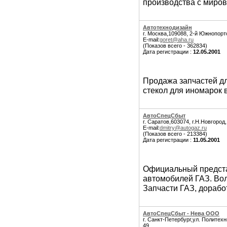
производства с миров
Автотехнодизайн
г. Москва,109088, 2-й Южнопорто
E-mail:
goret@aha.ru
(Показов всего - 362834)
Дата регистрации :
12.05.2001
Продажа запчастей дл
стекол для иномарок 
АвтоСпецСбыт
г. Саратов,603074, г.Н.Новгород
E-mail:
dmitry@autogaz.ru
(Показов всего - 213384)
Дата регистрации :
11.05.2001
Официальный предст
автомобилей ГАЗ. Вол
Запчасти ГАЗ, доработ
АвтоСпецСбыт - Нева ООО
г. Санкт-Петербург,ул. Политехн
49