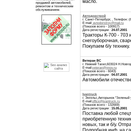
масло.
продажей автомобилей,
ремонтом и техническим
обслуживанием.
Автодорстрой
г. Санкт-Петербург, , Телефон: (
E-mail:
avtodorstroy@mail.ru
(Показов всего - 100917)
Дата регистрации :
24.07.2001
Тракторы К-700 - 703 
снегоуборочная, свар
Покупаем б/у технику.
Ветеран ВС
г. Нижний Тагил,603024 Н.Новго
E-mail:
veteran@nnov.ru
(Показов всего - 6043)
Дата регистрации :
04.07.2001
Автомобили отечеств
Ivantruck
г. Энгельс,Авторынок "Зеленый у
E-mail:
office@ivantruck.ru
(Показов всего - 132669)
Дата регистрации :
15.05.2001
Поставка любой спецт
приобретенную техник
новых, так и б/у. Отп
Подробная инф. на сай