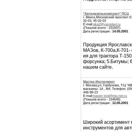
"Автодизелькомплект" ПСЦ
г. Минск,Московский проспект 61
32-03, 45-02-03
E-mail:
nika2@yaroslavl.ru
(Показов всего - 231937)
Дата регистрации :
14.05.2001
Продукция Ярославской
МАЗов, К-700а,К-701- 
ия для трактора Т-15
форсунка; 5.Битумы; 
нашем сайте.
Мастер Инструмент
г. Москва,ул. Горбунова, Т/Ц "
магазины: 1А , М4, Телефон: (09
448-98-23
E-mail:
master-tool@mtu-net.ru
(Показов всего - 154646)
Дата регистрации :
12.05.2001
Широкий асортимент 
инструментов для ав