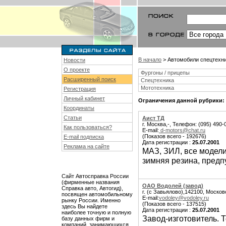
В начало
> Автомобили спецтехни
Новости
О проекте
Фургоны / прицепы
Расширенный поиск
Спецтехника
Мототехника
Регистрация
Личный кабинет
Ограничения данной рубрики:
Координаты
Статьи
Аист ТД
г. Москва,-, Телефон: (095) 490-
Как пользоваться?
E-mail:
d-motors@chat.ru
(Показов всего - 192676)
E-mail подписка
Дата регистрации :
25.07.2001
Реклама на сайте
МАЗ, ЗИЛ, все модели
зимняя резина, предп
Сайт Автосправка России
(фирменные названия
ОАО Водолей (завод)
Справка авто, Автогид),
г. (с Завьялово),142100, Москов
посвящен автомобильному
E-mail:
vodoley@vodoley.ru
рынку России. Именно
(Показов всего - 137515)
здесь Вы найдете
Дата регистрации :
25.07.2001
наиболее точную и полную
Завод-изготовитель. 
базу данных фирм и
компаний, занимающихся