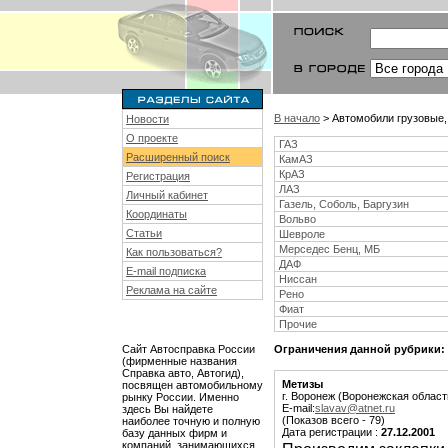
В начало
> Автомобили грузовые,
Новости
О проекте
ГАЗ
Расширенный поиск
КамАЗ
КрАЗ
Регистрация
ЛАЗ
Личный кабинет
Газель, Соболь, Баргузин
Координаты
Вольво
Статьи
Шевроле
Мерседес Бенц, МБ
Как пользоваться?
ДАФ
E-mail подписка
Ниссан
Реклама на сайте
Рено
Фиат
Прочие
Сайт Автосправка России
Ограничения данной рубрики:
(фирменные названия
Справка авто, Автогид),
Метизы
посвящен автомобильному
г. Воронеж (Воронежская област
рынку России. Именно
E-mail:
slavav@atnet.ru
здесь Вы найдете
(Показов всего - 79)
наиболее точную и полную
Дата регистрации :
27.12.2001
базу данных фирм и
компаний, занимающихся