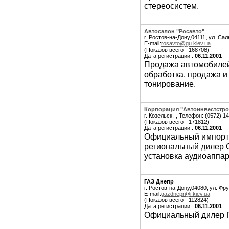
стереосистем.
Автосалон "Росавто"
г. Ростов-на-Дону,04111, ул. Са
E-mail:
rosavto@gu.kiev.ua
(Показов всего - 168708)
Дата регистрации :
06.11.2001
Продажа автомобилей 
обработка, продажа и
тонирование.
Корпорация "Автоинвестстро
г. Козельск,-, Телефон: (0572) 1
(Показов всего - 171812)
Дата регистрации :
06.11.2001
Официальный импорте
региональный дилер 
установка аудиоаппар
ГАЗ Днепр
г. Ростов-на-Дону,04080, ул. Фр
E-mail:
gazdnepr@i.kiev.ua
(Показов всего - 112824)
Дата регистрации :
06.11.2001
Официальный дилер Г