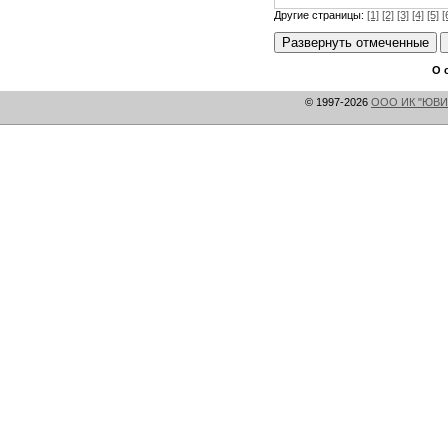
Другие страницы:
[1]
[2]
[3]
[4]
[5]
[
О 
© 1997-2026
ООО ИК "ЮВИ