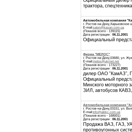
Официальный дилер М
трактора, спецтехника
Автомобильная компания "Ка
г. Ростов-на-Дону,Харьковское ш
E-mail:
salon@kasan.com.ua
(Показов всего - 139115)
Дата регистрации :
06.11.2001
Официальный предста
Фирма "МЕЛОС"
г. Ростов-на-Дону,03680, ул. Жу
E-mail:
melos@ukrnet.net
(Показов всего - 173227)
Дата регистрации :
06.11.2001
дилер ОАО "КамАЗ", П
Официальный предста
Минского моторного з
ЗИЛ, автобусов КАВЗ,
Автомобильная компания "А
г. Ростов-на-Дону,03151, ул. Во
E-mail:
info@alekc.com.ua
(Показов всего - 168001)
Дата регистрации :
06.11.2001
Продажа ВАЗ, ГАЗ, УАЗ
противоугонных систе