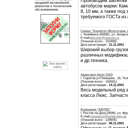
Производим заклепки 
продажей автомобилей,
автобусов марки: Кама
ремонтом и техническим
обслуживанием.
8, 10 мм, а также под
требуемого ГОСТа из 
Симаз- Техцентр (Волгоград. 
г. Челябинск,400081, ул. Ангарск
E-mail:
tehcentr@vistcom.ru
(Показов всего - 153490)
Дата регистрации :
21.11.2001
Широкий выбор грузов
различных модификаци
и др.техника.
Авангард-Авто ОАО
г. Саратов,ул.Поющева , 16, Тел
(Показов всего - 169581)
Дата регистрации :
14.11.2001
Весь модельный ряд а
класса Люкс. Запчасти
Компания "АВТЕК"
г. Ростов-на-Дону,04080, ул. Фр
E-mail:
commerce@avtek.kiev.ua
(Показов всего - 139935)
Дата регистрации :
06.11.2001