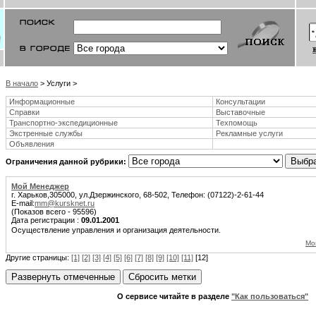
В начало
> Услуги >
Информационные
Консультации
Справки
Выставочные
Транспортно-экспедиционные
Техпомощь
Экстренные службы
Рекламные услуги
Объявления
Ограничения данной рубрики:
Мой Менеджер
г. Харьков,305000, ул.Дзержинского, 68-502, Телефон: (07122)-2-61-44
E-mail:
mm@kursknet.ru
(Показов всего - 95596)
Дата регистрации :
09.01.2001
Осуществление управления и организация деятельности.
Мо
Другие страницы:
[1]
[2]
[3]
[4]
[5]
[6]
[7]
[8]
[9]
[10]
[11]
[12]
О сервисе читайте в разделе
"Как пользоваться"