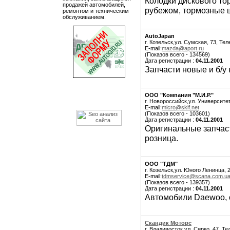
Колодки дискового то
продажей автомобилей,
рубежом, тормозные 
ремонтом и техническим
обслуживанием.
AutoJapan
г. Козельск,ул. Сумская, 73, Те
E-mail:
mazda@aport.ru
(Показов всего - 134569)
Дата регистрации :
04.11.2001
Запчасти новые и б/у 
ООО "Компания "М.И.Р."
г. Новороссийск,ул. Университет
E-mail:
micro@skif.net
(Показов всего - 103601)
Дата регистрации :
04.11.2001
Оригинальные запчаст
розница.
ООО "ТДМ"
г. Козельск,ул. Юного Ленинца, 
E-mail:
tdmservice@scana.com.u
(Показов всего - 139357)
Дата регистрации :
04.11.2001
Автомобили Daewoo, 
Скандик Моторс
г. Владивосток,ул. Сирко, 47, Те