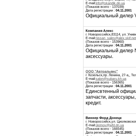
E-mail:
info@skandik.dp.ua
(Показов всего - 137039)
Дата регистрации :
04.11.2001
Официальный дилер Vo
Компания Алекс
г. Новороссийск,83114, ул. Унив
E-mail:
nissan_sales@alex.skif.net
(Показов всего - 153960)
Дата регистрации :
04.11.2001
Официальный дилер Ni
аксессуары.
ООО "Автоальянс"
г. Козельск,пр. Ленина, 27-а,, Т
E-mail:
salon@subaru.kh.ua
(Показов всего - 156365)
Дата регистрации :
04.11.2001
Единсвтенный официа
запчасти, аксессуары
кредит.
Виннер Форд Донецк
г. Новороссийск,ул. Циолковског
E-mail:
okimov@wfd.dn.ua
(Показов всего - 166545)
Дата регистрации :
04.11.2001