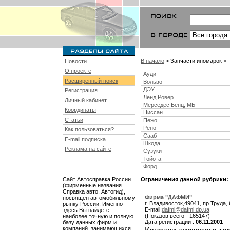
В начало
> Запчасти иномарок >
Новости
О проекте
Ауди
Расширенный поиск
Вольво
ДЭУ
Регистрация
Ленд Ровер
Личный кабинет
Мерседес Бенц, МБ
Координаты
Ниссан
Статьи
Пежо
Рено
Как пользоваться?
Сааб
E-mail подписка
Шкода
Реклама на сайте
Сузуки
Тойота
Форд
Сайт Автосправка России
Ограничения данной рубрики:
(фирменные названия
Справка авто, Автогид),
Фирма "ДАФМИ"
посвящен автомобильному
г. Владивосток,49041, пр.Труда, 
рынку России. Именно
E-mail:
dafmi@dafmi.dp.ua
здесь Вы найдете
(Показов всего - 165147)
наиболее точную и полную
Дата регистрации :
06.11.2001
базу данных фирм и
компаний, занимающихся