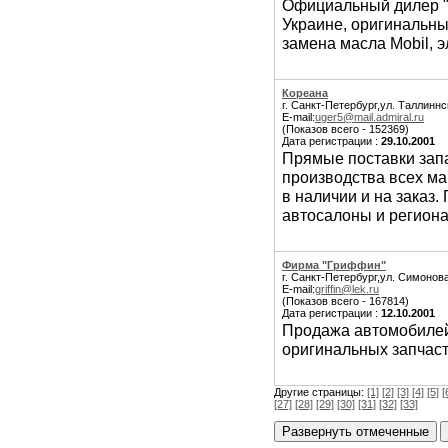
Официальный дилер "
Украине, оригинальны
замена масла Mobil, 
Кореана
г. Санкт-Петербург,ул. Таллиннск
E-mail:
uger5@mail.admiral.ru
(Показов всего - 152369)
Дата регистрации :
29.10.2001
Прямые поставки зап
производства всех ма
в наличии и на заказ
автосалоны и регион
Фирма "Гриффин"
г. Санкт-Петербург,ул. Симонова
E-mail:
griffin@lek.ru
(Показов всего - 167814)
Дата регистрации :
12.10.2001
Продажа автомобилей
оригинальных запчаст
Другие страницы:
[1]
[2]
[3]
[4]
[5]
[
[27]
[28]
[29]
[30]
[31]
[32]
[33]