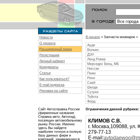
В начало
> Запчасти иномарок >
Новости
О проекте
Ауди
Расширенный поиск
Вольво
ДЭУ
Регистрация
Ленд Ровер
Личный кабинет
Мерседес Бенц, МБ
Координаты
Ниссан
Статьи
Пежо
Рено
Как пользоваться?
Сааб
E-mail подписка
Шкода
Реклама на сайте
Сузуки
Тойота
Форд
Сайт Автосправка России
Ограничения данной рубрики:
(фирменные названия
Справка авто, Автогид),
КЛИМОВ С.В.
посвящен автомобильному
рынку России. Именно
г. Москва,109088, ул.
здесь Вы найдете
279-77-13
наиболее точную и полную
базу данных фирм и
E-mail:
avtodaewoo@mtu
компаний, занимающихся