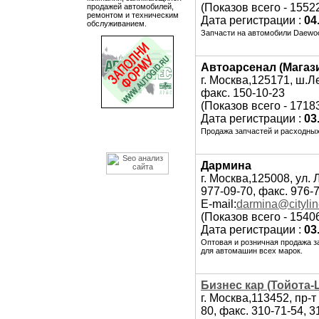
(Показов всего - 1552
продажей автомобилей,
ремонтом и техническим
Дата регистрации :
04
обслуживанием.
Запчасти на автомобили Daewoo
Автоарсенал (Магаз
г. Москва,125171, ш.Л
факс. 150-10-23
(Показов всего - 1718
Дата регистрации :
03
Продажа запчастей и расходных
Дармина
г. Москва,125008, ул.
977-09-70, факс. 976-
E-mail:
darmina@citylin
(Показов всего - 1540
Дата регистрации :
03
Оптовая и розничная продажа з
для автомашин всех марок.
Бизнес кар (Тойота-
г. Москва,113452, пр-
80, факс. 310-71-54, 3