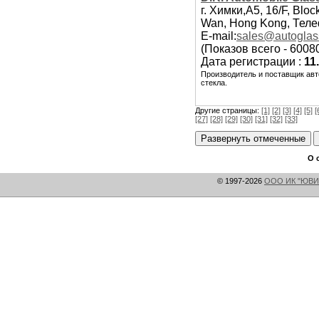
г. Химки,A5, 16/F, Block
Wan, Hong Kong, Телеф
E-mail:
sales@autoglas
(Показов всего - 6008
Дата регистрации :
11
Производитель и поставщик авт
стекла.
Другие страницы:
[1]
[2]
[3]
[4]
[5]
[
[27]
[28]
[29]
[30]
[31]
[32]
[33]
О 
© 1997-2026
ООО ИК "ЮВИ