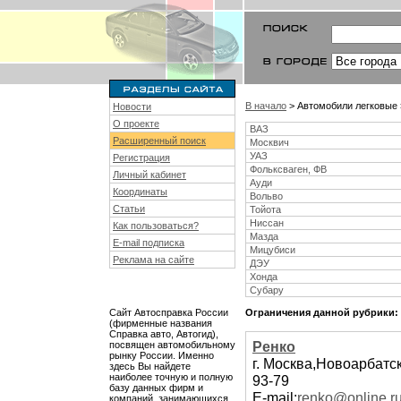
В начало
> Автомобили легковые 
Новости
О проекте
ВАЗ
Расширенный поиск
Москвич
УАЗ
Регистрация
Фольксваген, ФВ
Личный кабинет
Ауди
Координаты
Вольво
Статьи
Тойота
Ниссан
Как пользоваться?
Мазда
E-mail подписка
Мицубиси
Реклама на сайте
ДЭУ
Хонда
Субару
Сайт Автосправка России
Ограничения данной рубрики:
(фирменные названия
Справка авто, Автогид),
Ренко
посвящен автомобильному
рынку России. Именно
г. Москва,Новоарбатск
здесь Вы найдете
наиболее точную и полную
93-79
базу данных фирм и
E-mail:
renko@online.r
компаний, занимающихся