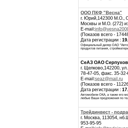
ООО ПКФ "Весна"
г. Юрий,142300 М.О.,
Москвы и М.О. (272) и
E-mail:
info@vesna2000
(Показов всего - 1744
Дата регистрации :
19
Официальный дилер ОАО "Автов
продуктов питания, стройматер
СеАЗ ОАО Серпухов
г. Щелково,142200, ул.
78-47-05, факс. 35-32-
E-mail:
seaz@mail.ru
(Показов всего - 1122
Дата регистрации :
17
Автомобили ОКА, а также его м
любые Ваши предложения по тел
Трейдинвест - подр
г. Москва, 113054, нб
953-95-95