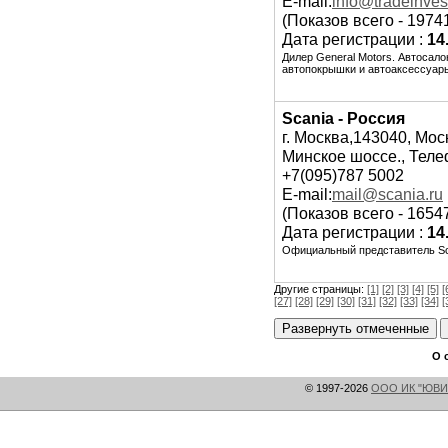
E-mail:
info@tradeinves
(Показов всего - 1974
Дата регистрации :
14
Дилер General Motors. Автосало
автопокрышки и автоаксессуары
Scania - Россия
г. Москва,143040, Мос
Минское шоссе., Теле
+7(095)787 5002
E-mail:
mail@scania.ru
(Показов всего - 1654
Дата регистрации :
14
Официальный представитель Sca
Другие страницы:
[1]
[2]
[3]
[4]
[5]
[
[27]
[28]
[29]
[30]
[31]
[32]
[33]
[34]
[
О 
© 1997-2026
ООО ИК "ЮВИ