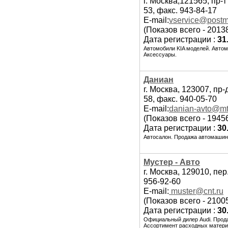
г. Москва,121565, пр-т
53, факс. 943-84-17
E-mail:
vservice@postm
(Показов всего - 2013
Дата регистрации :
31
Автомобили KIA моделей. Автом
Аксессуары.
Даниан
г. Москва, 123007, пр
58, факс. 940-05-70
E-mail:
danian-avto@mt
(Показов всего - 1945
Дата регистрации :
30
Автосалон. Продажа автомашин 
Мустер - Авто
г. Москва, 129010, пер
956-92-60
E-mail:
muster@cnt.ru
(Показов всего - 2100
Дата регистрации :
30
Официальный дилер Audi. Прода
Ассортимент расходных матери