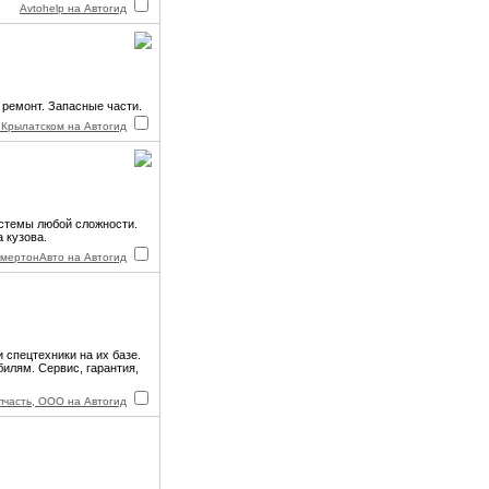
Avtohelp на Автогид
ремонт. Запасные части.
в Крылатском на Автогид
стемы любой сложности.
 кузова.
мертонАвто на Автогид
спецтехники на их базе.
илям. Сервис, гарантия,
пчасть, ООО на Автогид