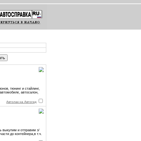
онов, тюнинг и стайлинг,
 автомобиле, автосалон,
Автолак на Автогид
ь выкупим и отправим з/
асти до контейнера,в т.ч.