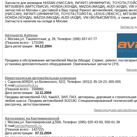
Запчасти для иномаров NISSAN (НИССАН), INFINITI (ИНФИНИТИ), TOYOTA (ТОЙО
MITSUBISHI (МИТСУБИСИ), HONDA (ХОНДА), MAZDA (МАЗДА), AUDI (АУДИ), VW 
запчастей из Москвы с доставкой в Ваш город! Ремонт автомобилей, продажа акс
(НИССАН), INFINITI (ИНФИНИТИ), TOYOTA (ТОЙОТА), LEXUS (ЛЕКСУС), MITSUB
HONDA (ХОНДА), MAZDA (МАЗДА), AUDI (АУДИ), VW (ФОЛЬКСВАГЕН), а также для а
Запчасти в наличии на складе в Москве.
Запчасти д
Автоцентр Avitesse
г. Москва,ул. Ташкентская, д. 28, Телефон: (095) 657-67-77
(Показов всего - 173199)
Дата регистрации :
04.12.2004
Продажа и обслуживание автомобилей Mazda (Мазда). Сервис, ремонт, послегаран
установка дополинтельного оборудования. Оригинальные запчасти (ЗЧ).
Автоце
Нижегородская автомобильная компания
г. Саратов,603024, ул.Белинского, 52/2, Телефон: (8312) 35-19-23, 655-655
E-mail:
compnn@rol.ru
(Показов всего - 156880)
Дата регистрации :
12.11.2004
Продажа автомобилей ГАЗ, КамАЗ, ЗИЛ, ПАЗ, автокраны, дорожная и строительная
любом шасси. Продажа автомобилей SUZUKI. Специализированный технический цент
рассрочка, автострахование.
Нижегородская автомобильн
Автосервис на Кантемировской
г. Москва,ул. Кантемировская д.59А, Телефон: (095)-325-43-50, 500-61-38
E-mail:
servis@avto41.ru
(Показов всего - 142722)
Дата регистрации :
07.11.2004