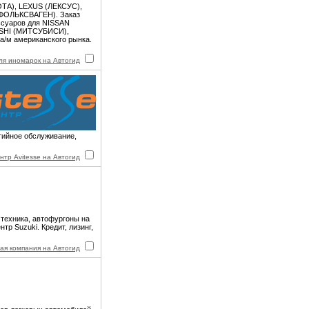
ТА), LEXUS (ЛЕКСУС),
(ФОЛЬКСВАГЕН). Заказ
ессуаров для NISSAN
ISHI (МИТСУБИСИ),
/м американского рынка.
ля иномарок на Автогид
тийное обслуживание,
нтр Avitesse на Автогид
 техника, автофургоны на
р Suzuki. Кредит, лизинг,
ая компания на Автогид