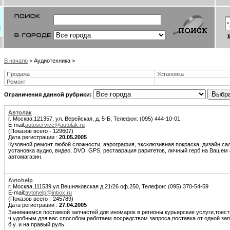
В начало
> Аудиотехника >
Продажа
Установка
Ремонт
Ограничения данной рубрики:
Автолак
г. Москва,121357, ул. Верейская, д. 5-Б, Телефон: (095) 444-10-01
E-mail:
autoservice@autolak.ru
(Показов всего - 129607)
Дата регистрации :
20.05.2005
Кузовной ремонт любой сложности, аэрография, эксклюзивная покраска, дизайн сал
установка аудио, видео, DVD, GPS, реставрация раритетов, личный герб на Вашем
автомагазин.
Avtohelp
г. Москва,111539 ул.Вешняковская д.21/26 оф.250, Телефон: (095) 370-54-59
E-mail:
avtohelp@inbox.ru
(Показов всего - 245789)
Дата регистрации :
27.04.2005
Занимаемся поставкой запчастей для иномарок в регионы,курьерские услуги,тоест
ч,удобным для вас способом,работаем посредством запроса,поставка от одной запч
б.у. и на правый руль.