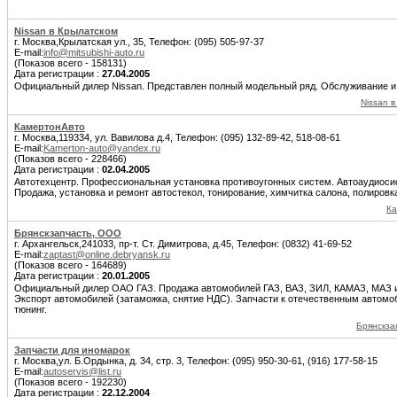
Nissan в Крылатском
г. Москва,Крылатская ул., 35, Телефон: (095) 505-97-37
E-mail:
info@mitsubishi-auto.ru
(Показов всего - 158131)
Дата регистрации :
27.04.2005
Официальный дилер Nissan. Представлен полный модельный ряд. Обслуживание и 
Nissan 
КамертонАвто
г. Москва,119334, ул. Вавилова д.4, Телефон: (095) 132-89-42, 518-08-61
E-mail:
Kamerton-auto@yandex.ru
(Показов всего - 228466)
Дата регистрации :
02.04.2005
Автотехцентр. Профессиональная установка противоугонных систем. Автоаудиоси
Продажа, установка и ремонт автостекол, тонирование, химчитка салона, полировка
Ка
Брянскзапчасть, ООО
г. Архангельск,241033, пр-т. Ст. Димитрова, д.45, Телефон: (0832) 41-69-52
E-mail:
zaptast@online.debryansk.ru
(Показов всего - 164689)
Дата регистрации :
20.01.2005
Официальный дилер ОАО ГАЗ. Продажа автомобилей ГАЗ, ВАЗ, ЗИЛ, КАМАЗ, МАЗ и 
Экспорт автомобилей (затаможка, снятие НДС). Запчасти к отечественным автомоб
тюнинг.
Брянскза
Запчасти для иномарок
г. Москва,ул. Б.Ордынка, д. 34, стр. 3, Телефон: (095) 950-30-61, (916) 177-58-15
E-mail:
autoservis@list.ru
(Показов всего - 192230)
Дата регистрации :
22.12.2004