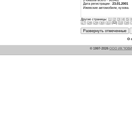
(Показов всего - 96546)
Дата регистрации :
23.01.2001
Ижевские автомобили, кузова.
Другие страницы:
[1]
[2]
[3]
[4]
[5]
[
[27]
[28]
[29]
[30]
[31]
[32]
[33]
[34]
[
О 
© 1997-2026
ООО ИК "ЮВИ