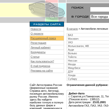
В начало
> Автомобили легковые 
Новости
О проекте
ВАЗ
Расширенный поиск
Москвич
УАЗ
Регистрация
Фольксваген, ФВ
Личный кабинет
Ауди
Координаты
Вольво
Статьи
Тойота
Ниссан
Как пользоваться?
Мазда
E-mail подписка
Мицубиси
Реклама на сайте
ДЭУ
Хонда
Субару
Сайт Автосправка России
Ограничения данной рубрики:
(фирменные названия
Справка авто, Автогид),
Дебют-Авто
посвящен автомобильному
г. Саратов,ул.Памирская, 11, Те
рынку России. Именно
(Показов всего - 138512)
здесь Вы найдете
Дата регистрации :
23.01.2001
наиболее точную и полную
базу данных фирм и
Автомобили ГАЗ, ПАЗ, УАЗ. ГАЗ-
компаний, занимающихся