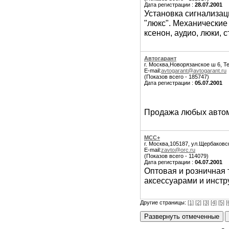
Дата регистрации :
28.07.2001
Установка сигнализац
"люкс". Механические 
ксенон, аудио, люки, 
Автогарант
г. Москва,Новорязанское ш 6, Т
E-mail:
avtogarant@avtogarant.ru
(Показов всего - 185747)
Дата регистрации :
05.07.2001
Продажа любых автом
MCC+
г. Москва,105187, ул.Щербаковск
E-mail:
zavto@orc.ru
(Показов всего - 114079)
Дата регистрации :
04.07.2001
Оптовая и розничная 
аксессуарами и инстр
Другие страницы:
[1]
[2]
[3]
[4]
[5]
[