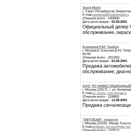
Swed-Mobil
г. Санкт-Петербург,пр.Энергетик
E-mail:
swedmobil@swedmobil.ru
(Показов всего - 190084)
Дата регистрации :
02.09.2001
Официальный дилер V
обслуживание, окраска
Компания F&C Trading
г. Москва,Б.Тульская Д.43, Теле
60-60
(Показов всего - 201365)
Дата регистрации :
02.09.2001
Продажа автомобилей 
обслуживание, диагно
ООО "ЕУ ИНВЕСТИЦИОННЫЙ
г. Москва,125171, г. ул. Космон
E-mail:
eu_invest_serv@mail.ru
(Показов всего - 119985)
Дата регистрации :
13.08.2001
Продажа сигнализаци
"АВТОБАМ", техцентр
г. Москва,113191, Малая Тульска
E-mail:
avtobam-service@mtu-net.
(Показов всего - 132917)