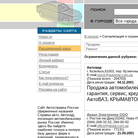
В начало
> Сигнализация и охран
Новости
О проекте
Продажа
Расширенный поиск
Ремонт
Регистрация
Ограничения данной рубрики:
Личный кабинет
Координаты
Автомар
г. Козельск,61003, пер. Кузнечны
Статьи
E-mail:
stock@automar.com.ua
Как пользоваться?
(Показов всего - 204703)
Дата регистрации :
04.11.2001
E-mail подписка
Продажа автомобилей 
Реклама на сайте
гарантия, сервис, кр
АвтоВАЗ, КРЫМАВТО
Сайт Автосправка России
(фирменные названия
Дедал Электроник ООО
Справка авто, Автогид),
г. Ростов-на-Дону,01042, Ново-
посвящен автомобильному
(044)-269-32-52, 269-00-92
рынку России. Именно
E-mail:
office@dedal.com.ua
здесь Вы найдете
(Показов всего - 77131)
наиболее точную и полную
Дата регистрации :
21.09.2001
базу данных фирм и
компаний, занимающихся