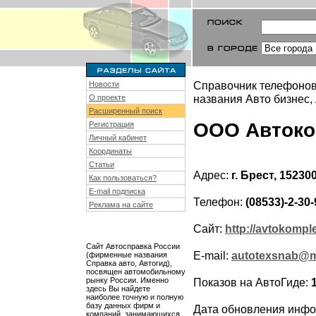
Справочник телефонов
Новости
названия Авто бизнес,
О проекте
Расширенный поиск
ООО Автоко
Регистрация
Личный кабинет
Координаты
Статьи
Адрес:
г. Брест, 15230
Как пользоваться?
E-mail подписка
Телефон:
(08533)-2-30-
Реклама на сайте
Сайт:
http://avtokomple
Сайт Автосправка России
E-mail:
autotexsnab@ma
(фирменные названия
Справка авто, Автогид),
посвящен автомобильному
рынку России. Именно
Показов на АвтоГиде:
здесь Вы найдете
наиболее точную и полную
базу данных фирм и
Дата обновления инф
компаний, занимающихся