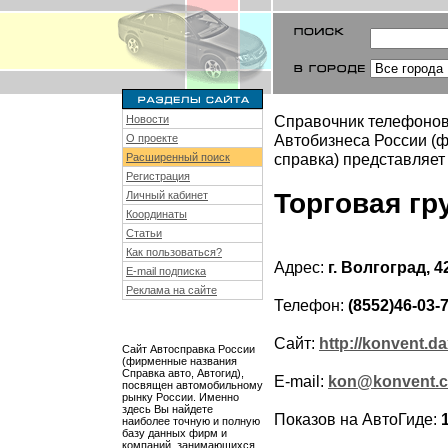
Справочник телефонов
Новости
Автобизнеса России (ф
О проекте
справка) представляет
Расширенный поиск
Регистрация
Торговая гр
Личный кабинет
Координаты
Статьи
Как пользоваться?
Адрес:
г. Волгоград, 
E-mail подписка
Реклама на сайте
Телефон:
(8552)46-03-
Сайт:
http://konvent.da
Сайт Автосправка России
(фирменные названия
Справка авто, Автогид),
E-mail:
kon@konvent.c
посвящен автомобильному
рынку России. Именно
здесь Вы найдете
Показов на АвтоГиде:
наиболее точную и полную
базу данных фирм и
компаний, занимающихся