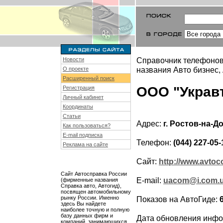
Справочник телефонов
Новости
названия Авто бизнес,
О проекте
Расширенный поиск
ООО "Украв
Регистрация
Личный кабинет
Координаты
Статьи
Адрес:
г. Ростов-на-Д
Как пользоваться?
E-mail подписка
Телефон:
(044) 227-05-
Реклама на сайте
Сайт:
http://www.avto
Сайт Автосправка России
E-mail:
uacom@i.com.
(фирменные названия
Справка авто, Автогид),
посвящен автомобильному
рынку России. Именно
Показов на АвтоГиде:
здесь Вы найдете
наиболее точную и полную
базу данных фирм и
Дата обновления инф
компаний, занимающихся