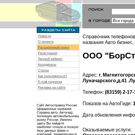
Справочник телефонов
Новости
названия Авто бизнес,
О проекте
Расширенный поиск
ООО "БорСт
Регистрация
Личный кабинет
Координаты
Статьи
Адрес:
г. Магнитогорс
Как пользоваться?
Луначарского,д.41 .Л
E-mail подписка
Реклама на сайте
Телефон:
(83159) 2-17-
Показов на АвтоГиде:
Сайт Автосправка России
(фирменные названия
Справка авто, Автогид),
Дата обновления инф
посвящен автомобильному
рынку России. Именно
здесь Вы найдете
наиболее точную и полную
Оказываемые услуги:
базу данных фирм и
компаний, занимающихся