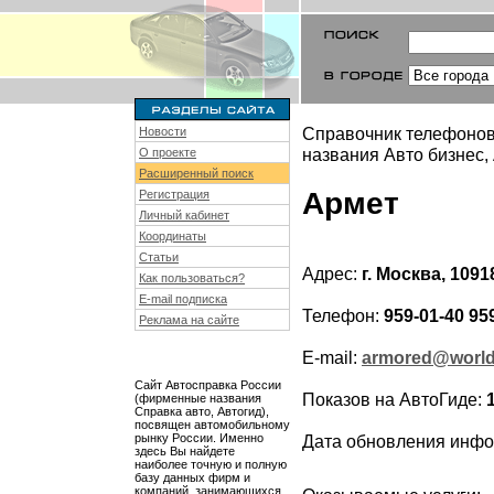
Справочник телефонов
Новости
названия Авто бизнес,
О проекте
Расширенный поиск
Армет
Регистрация
Личный кабинет
Координаты
Статьи
Адрес:
г. Москва, 1091
Как пользоваться?
E-mail подписка
Телефон:
959-01-40 959
Реклама на сайте
E-mail:
armored@worldn
Сайт Автосправка России
Показов на АвтоГиде:
(фирменные названия
Справка авто, Автогид),
посвящен автомобильному
рынку России. Именно
Дата обновления инф
здесь Вы найдете
наиболее точную и полную
базу данных фирм и
компаний, занимающихся