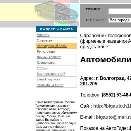
Справочник телефонов
Новости
(фирменые названия Ав
О проекте
представляет
Расширенный поиск
Регистрация
Автомобили
Личный кабинет
Координаты
Статьи
Как пользоваться?
Адрес:
г. Волгоград, 
E-mail подписка
201-205
Реклама на сайте
Телефон:
(8552) 53-46-
Сайт Автосправка России
Сайт:
http://bigauto.h1
(фирменные названия
Справка авто, Автогид),
посвящен автомобильному
рынку России. Именно
E-mail:
bigauto@mail.r
здесь Вы найдете
наиболее точную и полную
базу данных фирм и
Показов на АвтоГиде:
компаний, занимающихся