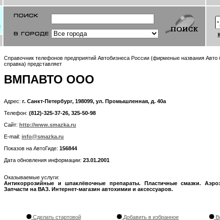
Справочник телефонов предприятий Автобизнеса России (фирменые названия Авто б
справка) представляет
ВМПАВТО ООО
Адрес:
г. Санкт-Петербург, 198099, ул. Промышленная, д. 40а
Телефон:
(812)-325-37-26, 325-50-98
Сайт:
http://www.smazka.ru
E-mail:
info@smazka.ru
Показов на АвтоГиде:
156844
Дата обновления информации:
23.01.2001
Оказываемые услуги:
Антикоррозийные и шпаклёвочные препараты. Пластичные смазки. Аэроз
Запчасти на ВАЗ. Интернет-магазин автохимии и аксессуаров.
Сделать стартовой
Добавить в избранное
Во