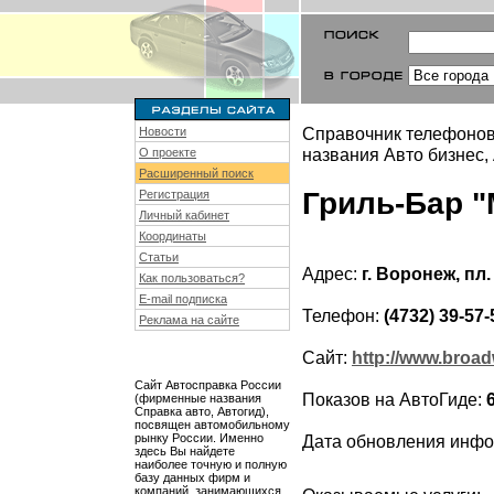
Справочник телефонов
Новости
названия Авто бизнес,
О проекте
Расширенный поиск
Гриль-Бар "
Регистрация
Личный кабинет
Координаты
Статьи
Адрес:
г. Воронеж, пл.
Как пользоваться?
E-mail подписка
Телефон:
(4732) 39-57-
Реклама на сайте
Сайт:
http://www.broa
Сайт Автосправка России
Показов на АвтоГиде:
(фирменные названия
Справка авто, Автогид),
посвящен автомобильному
рынку России. Именно
Дата обновления инф
здесь Вы найдете
наиболее точную и полную
базу данных фирм и
компаний, занимающихся