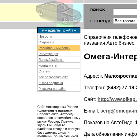
Справочник телефонов
Новости
названия Авто бизнес,
О проекте
Расширенный поиск
Омега-Инте
Регистрация
Личный кабинет
Координаты
Статьи
Адрес:
г. Малояросла
Как пользоваться?
E-mail подписка
Телефон:
(8482) 77-18-
Реклама на сайте
Сайт:
http://www.pikap.
Сайт Автосправка России
E-mail:
serg@omega-int
(фирменные названия
Справка авто, Автогид),
посвящен автомобильному
рынку России. Именно
Показов на АвтоГиде:
здесь Вы найдете
наиболее точную и полную
базу данных фирм и
Дата обновления инф
компаний, занимающихся