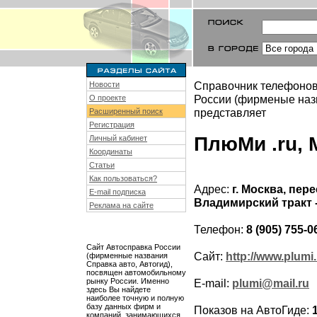
Справочник телефонов
Новости
России (фирменые назв
О проекте
представляет
Расширенный поиск
Регистрация
ПлюМи .ru, 
Личный кабинет
Координаты
Статьи
Как пользоваться?
Адрес:
г. Москва, пе
E-mail подписка
Владимирский тракт -
Реклама на сайте
Телефон:
8 (905) 755-0
Сайт Автосправка России
Сайт:
http://www.plumi.
(фирменные названия
Справка авто, Автогид),
посвящен автомобильному
рынку России. Именно
E-mail:
plumi@mail.ru
здесь Вы найдете
наиболее точную и полную
базу данных фирм и
Показов на АвтоГиде:
компаний, занимающихся