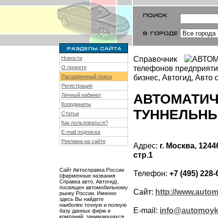
Справочник
Новости
телефонов предприяти
О проекте
бизнес, Автогид, Авто 
Расширенный поиск
Регистрация
АВТОМАТИЧ
Личный кабинет
Координаты
ТУННЕЛЬНЫ
Статьи
Как пользоваться?
E-mail подписка
Реклама на сайте
Адрес:
г. Москва, 124
стр.1
Сайт Автосправка России
Телефон:
+7 (495) 228-
(фирменные названия
Справка авто, Автогид),
посвящен автомобильному
Сайт:
http://www.auto
рынку России. Именно
здесь Вы найдете
наиболее точную и полную
E-mail:
info@automoy
базу данных фирм и
компаний, занимающихся