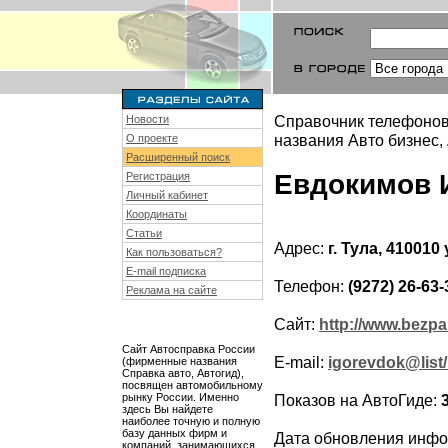
Справочник телефонов
Новости
названия Авто бизнес,
О проекте
Расширенный поиск
Евдокимов 
Регистрация
Личный кабинет
Координаты
Статьи
Адрес:
г. Тула, 410010
Как пользоваться?
E-mail подписка
Телефон:
(9272) 26-63-
Реклама на сайте
Сайт:
http://www.bezpa
Сайт Автосправка России
E-mail:
igorevdok@list/
(фирменные названия
Справка авто, Автогид),
посвящен автомобильному
рынку России. Именно
Показов на АвтоГиде:
здесь Вы найдете
наиболее точную и полную
базу данных фирм и
Дата обновления инф
компаний, занимающихся