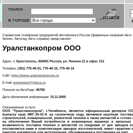
Справочник телефонов предприятий Автобизнеса России (фирменые названия Авто
бизнес, Автогид, Авто справка) представляет
Уралстанкопром ООО
Адрес:
г. Кристополь, 454091 Россия, ул. Ленина 21 в офис 312
Телефон:
(351) 775-46-01, 775-46-15, 775-46-16
Сайт:
http://www.uralstankoprom.ru
E-mail:
podserwis@inbox.ru
Показов на АвтоГиде:
46765
Дата обновления информации:
15.11.2005
Оказываемые услуги:
ООО "Уралстанкопром", г.Челябинск, является официальным дилером О
выпуску кран МКГ-25-01-А на гусеничном ходу, являемся крупным постав
строительной, коммунальной, ремонтной техники а также запчастей и готово 
на обеспечение Вашей потребности в инженерных машинах и запасных 
возможность поставки техники и запчастей со скидками от цен заводов из
поставляется нами в комплектации заводов изготовителей, имеет гарантию
пакетом документов для эксплуатации, обслуживания и постановки на учет.