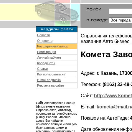
Справочник телефонов
Новости
названия Авто бизнес,
О проекте
Расширенный поиск
Комета Зав
Регистрация
Личный кабинет
Координаты
Статьи
Адрес:
г. Казань, 1730
Как пользоваться?
E-mail подписка
Телефон:
(8162) 33-49-
Реклама на сайте
Сайт:
http://www.komet
Сайт Автосправка России
E-mail:
kometa@mail.n
(фирменные названия
Справка авто, Автогид),
посвящен автомобильному
рынку России. Именно
Показов на АвтоГиде:
здесь Вы найдете
наиболее точную и полную
базу данных фирм и
Дата обновления инф
компаний, занимающихся