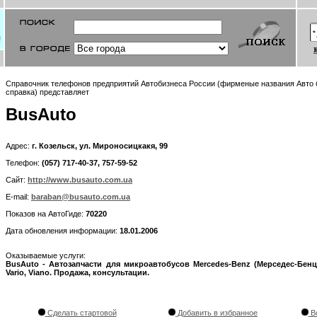
Справочник телефонов предприятий Автобизнеса России (фирменые названия Авто б
справка) представляет
BusAuto
Адрес:
г. Козельск, ул. Мироносицкакя, 99
Телефон:
(057) 717-40-37, 757-59-52
Сайт:
http://www.busauto.com.ua
E-mail:
baraban@busauto.com.ua
Показов на АвтоГиде:
70220
Дата обновления информации:
18.01.2006
Оказываемые услуги:
BusAuto - Автозапчасти для микроавтобусов Mercedes-Benz (Мерседес-Бенц) 2
Vario, Viano. Продажа, консультации.
Сделать стартовой
Добавить в избранное
Во