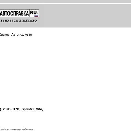
изнес, Автогид, Авто
07D-917D, Sprinter, Vito,
йти в личный кабинет