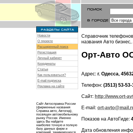
Справочник телефонов
Новости
названия Авто бизнес,
О проекте
Расширенный поиск
Орт-Авто О
Регистрация
Личный кабинет
Координаты
Статьи
Адрес:
г. Одесса, 4563
Как пользоваться?
E-mail подписка
Телефон:
(3513) 53-53-
Реклама на сайте
Сайт:
http://www.ort-av
Сайт Автосправка России
E-mail:
ort-avto@mail.r
(фирменные названия
Справка авто, Автогид),
посвящен автомобильному
рынку России. Именно
Показов на АвтоГиде:
здесь Вы найдете
наиболее точную и полную
базу данных фирм и
Дата обновления инф
компаний, занимающихся