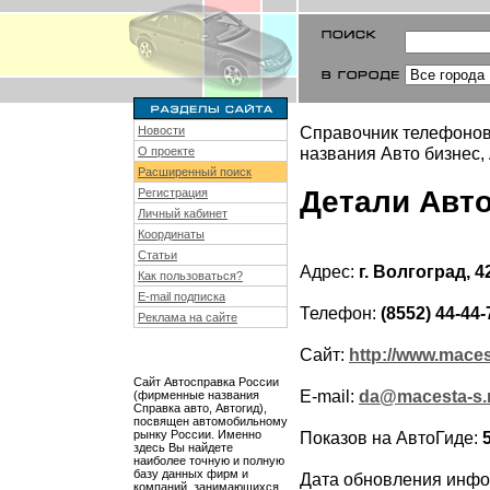
Справочник телефонов
Новости
названия Авто бизнес,
О проекте
Расширенный поиск
Детали Авт
Регистрация
Личный кабинет
Координаты
Статьи
Адрес:
г. Волгоград, 4
Как пользоваться?
E-mail подписка
Телефон:
(8552) 44-44-
Реклама на сайте
Сайт:
http://www.maces
Сайт Автосправка России
E-mail:
da@macesta-s.
(фирменные названия
Справка авто, Автогид),
посвящен автомобильному
рынку России. Именно
Показов на АвтоГиде:
здесь Вы найдете
наиболее точную и полную
базу данных фирм и
Дата обновления инф
компаний, занимающихся