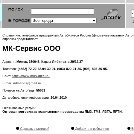
Справочник телефонов предприятий Автобизнеса России (фирменые названия Авто б
справка) представляет
МК-Сервис ООО
Адрес:
г. Минск, 150043, Карла Либкнехта 29/12.37
Телефон:
(4852) 72-22-68.94-30-01. (903)-820-21-35. (903)-825-36-95.
Сайт:
http://www.mks-dizel.ru
E-mail:
mkservis@mail.ru
Показов на АвтоГиде:
55661
Дата обновления информации:
20.04.2010
Оказываемые услуги:
Оптовая торговля автозапчастями производства ЯМЗ. ТМЗ. ЯЗТА. ЯРТИ.
Сделать стартовой
Добавить в избранное
Во