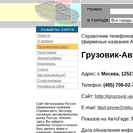
Справочник телефонов
Новости
(фирменые названия Ав
О проекте
Расширенный поиск
Грузовик-Ав
Регистрация
Личный кабинет
Координаты
Статьи
Адрес:
г. Москва, 1252
Как пользоваться?
E-mail подписка
Телефон:
(495) 708-02-
Реклама на сайте
Сайт:
http://gruzovic-a
Сайт Автосправка России
E-mail:
titul-prom@mtu-
(фирменные названия
Справка авто, Автогид),
посвящен автомобильному
рынку России. Именно
Показов на АвтоГиде:
здесь Вы найдете
наиболее точную и полную
базу данных фирм и
Дата обновления инф
компаний, занимающихся