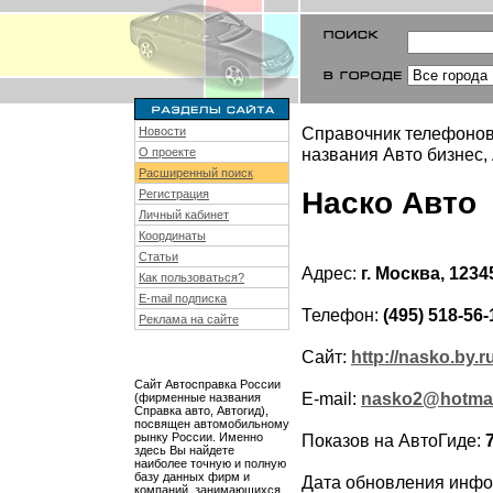
Справочник телефонов
Новости
названия Авто бизнес,
О проекте
Расширенный поиск
Наско Авто
Регистрация
Личный кабинет
Координаты
Статьи
Адрес:
г. Москва, 123
Как пользоваться?
E-mail подписка
Телефон:
(495) 518-56-
Реклама на сайте
Сайт:
http://nasko.by.r
Сайт Автосправка России
E-mail:
nasko2@hotmai
(фирменные названия
Справка авто, Автогид),
посвящен автомобильному
рынку России. Именно
Показов на АвтоГиде:
здесь Вы найдете
наиболее точную и полную
базу данных фирм и
Дата обновления инф
компаний, занимающихся