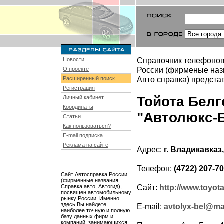
Справочник телефонов
Новости
России (фирменые назв
О проекте
Авто справка) предста
Расширенный поиск
Регистрация
Тойота Бел
Личный кабинет
Координаты
"Автолюкс-
Статьи
Как пользоваться?
E-mail подписка
Реклама на сайте
Адрес:
г. Владикавказ
Телефон:
(4722) 207-7
Сайт Автосправка России
(фирменные названия
Сайт:
http://www.toyot
Справка авто, Автогид),
посвящен автомобильному
рынку России. Именно
здесь Вы найдете
E-mail:
avtolyx-bel@mai
наиболее точную и полную
базу данных фирм и
компаний, занимающихся