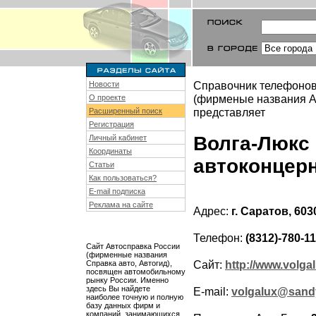
Справочник телефонов
Новости
(фирменые названия Ав
О проекте
представляет
Расширенный поиск
Регистрация
Волга-Люкс
Личный кабинет
Координаты
автоконцер
Статьи
Как пользоваться?
E-mail подписка
Реклама на сайте
Адрес:
г. Саратов, 60
Телефон:
(8312)-780-11
Сайт Автосправка России
(фирменные названия
Сайт:
http://www.volga
Справка авто, Автогид),
посвящен автомобильному
рынку России. Именно
здесь Вы найдете
E-mail:
volgalux@sand
наиболее точную и полную
базу данных фирм и
компаний, занимающихся