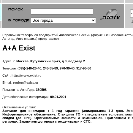
Справочник телефонов предприятий Автобизнеса России (фирменые названия Авто 
Автогид, Авто справка) представляет
A+A Exist
Адрес:
г. Москва, Кутузовский пр-кт, д.8, подъезд.2
Телефон:
(095)-240-26-40, 243-35-89, 970-99-40, 917-96-80
Сайт:
http://www.exist.ru
E-mail:
region@exist.ru
Показов на АвтоГиде:
330598
Дата обновления информации:
09.01.2001
Оказываемые услуги:
Запчасти для иномарок + 1 год гарантии (авиадоставка 1-3 дня). Экс
Информационное обеспечение. Станциям ТО - специальные условия, ком
скидки (до 15%). Оригинальные запчасти и замените-ли. Приглашаем к
регионах. Заключаем договора с техце-нтрами и СТО.