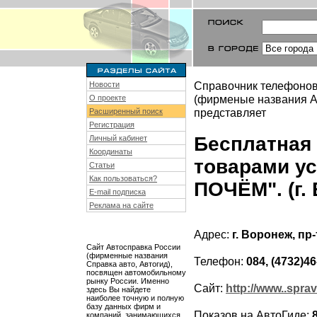
Справочник телефонов
Новости
(фирменые названия Ав
О проекте
представляет
Расширенный поиск
Регистрация
Бесплатная
Личный кабинет
Координаты
товарами ус
Статьи
Как пользоваться?
ПОЧЁМ". (г.
E-mail подписка
Реклама на сайте
Адрес:
г. Воронеж, пр-
Сайт Автосправка России
(фирменные названия
Телефон:
084, (4732)46
Справка авто, Автогид),
посвящен автомобильному
рынку России. Именно
Сайт:
http://www..sprav
здесь Вы найдете
наиболее точную и полную
базу данных фирм и
Показов на АвтоГиде:
компаний, занимающихся