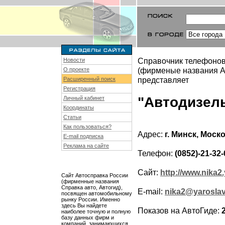
Справочник телефонов
Новости
(фирменые названия Ав
О проекте
представляет
Расширенный поиск
Регистрация
"Автодизел
Личный кабинет
Координаты
Статьи
Как пользоваться?
Адрес:
г. Минск, Моск
E-mail подписка
Реклама на сайте
Телефон:
(0852)-21-32-
Сайт:
http://www.nika2.
Сайт Автосправка России
(фирменные названия
Справка авто, Автогид),
E-mail:
nika2@yaroslav
посвящен автомобильному
рынку России. Именно
здесь Вы найдете
Показов на АвтоГиде:
наиболее точную и полную
базу данных фирм и
компаний, занимающихся