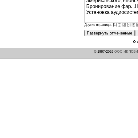
американского, японс
Бронирование фар. Шу
Установка аудиосисте
Другие страницы: [1]
[2]
[3]
[4]
[5]
[
О 
© 1997-2026
ООО ИК "ЮВИ