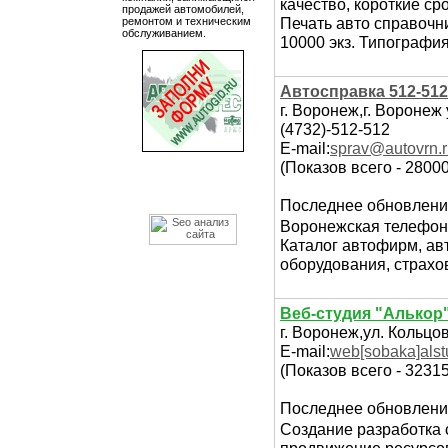
качество, короткие ср
продажей автомобилей,
Печать авто справочн
ремонтом и техническим
обслуживанием.
10000 экз. Типография
Автосправка 512-51
г. Воронеж,г. Воронеж 
(4732)-512-512
E-mail:
sprav@autovrn.
(Показов всего - 28000
Последнее обновлени
Воронежская телефон
Каталог автофирм, ав
оборудования, страхо
Веб-студия "Алькор
г. Воронеж,ул. Кольцов
E-mail:
web[sobaka]alst
(Показов всего - 32315
Последнее обновлени
Создание разработка с