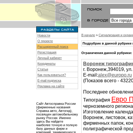
В начало
>
Сигнализация и охра
Новости
О проекте
Подрубрик в данной рубрике 
Расширенный поиск
Регистрация
Ограничения данной рубрики:
Личный кабинет
Воронеж типографи
Координаты
г. Воронеж,394019, ул.
Статьи
E-mail:
alex@europo.ru
Как пользоваться?
(Показов всего - 43220
E-mail подписка
Реклама на сайте
Последнее обновлени
Евро 
Типография
Сайт Автосправка России
черноземного региона
(фирменные названия
Справка авто, Автогид),
Изготовление календа
посвящен автомобильному
Воронеж, листовок, ка
рынку России. Именно
здесь Вы найдете
фирменных папок, конв
наиболее точную и полную
полиграфической про
базу данных фирм и
компаний, занимающихся