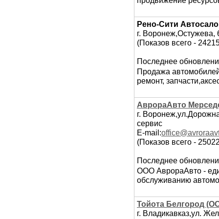
продвижение ресурсов
Рено-Сити Автосало
г. Воронеж,Остужева, 
(Показов всего - 2421
Последнее обновлени
Продажа автомобилей 
ремонт, запчасти,аксес
АврораАвто Мерсед
г. Воронеж,ул.Дорожная
сервис
E-mail:
offiсe@avroraavt
(Показов всего - 25022
Последнее обновлени
ООО АврораАвто - ед
обслуживанию автомо
Тойота Белгород (О
г. Владикавказ,ул. Же