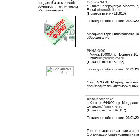
Е-Лайн ЗАО
продажей автомобилей,
г. Санкт-Петербург,ул. Марата, д
ремонтом и техническим
E-mail:
elineru@eline.ru
обслуживанием.
(Показов всего - 115910)
Последнее обновление:
09.01.2
Материалы для шиномонтажа, ве
оборудование.
РИНА ООО
г. Минск,150003, ул. Воинова 10,
E-mail:
rina@yaroslavl.ru
(Показов всего - 82923)
Последнее обновление:
09.01.2
Сайт ООО РИНА представительст
производителей автомобильных
Авто-Комплекс
г. Конотоп,644090, пр. Менделеев
E-mail:
get@omsknet.ru
(Показов всего - 345137)
Последнее обновление:
09.01.2
Торговля автозапчастями и авт
Организация соревнований на в