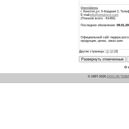
ОмскШина
г. Конотоп,ул. 5-Кордная 2, Теле
E-mail:
info@omsktyre.com
(Показов всего - 81466)
Последнее обновление:
09.01.2
Официальный сайт лидера росс
продукции, ценах, заказ шин.
Другие страницы:
[1]
[2]
[3]
О 
© 1997-2026
ООО ИК "ЮВИ