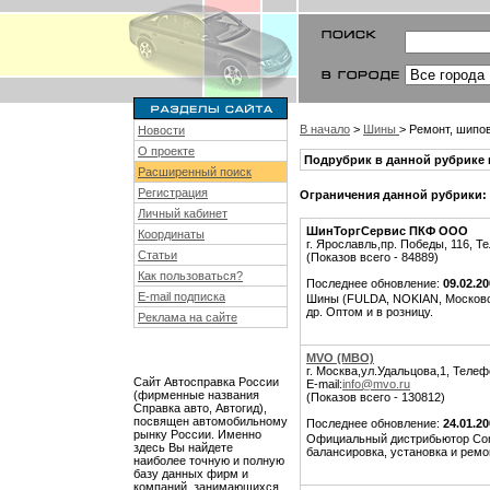
В начало
>
Шины
> Ремонт, шипов
Новости
О проекте
Подрубрик в данной рубрике 
Расширенный поиск
Регистрация
Ограничения данной рубрики:
Личный кабинет
ШинТоргСервис ПКФ ООО
Координаты
г. Ярославль,пр. Победы, 116, Те
Статьи
(Показов всего - 84889)
Как пользоваться?
Последнее обновление:
09.02.2
E-mail подписка
Шины (FULDA, NOKIAN, Московси
др. Оптом и в розницу.
Реклама на сайте
MVO (МВО)
г. Москва,ул.Удальцова,1, Телеф
Сайт Автосправка России
E-mail:
info@mvo.ru
(фирменные названия
(Показов всего - 130812)
Справка авто, Автогид),
посвящен автомобильному
Последнее обновление:
24.01.2
рынку России. Именно
Официальный дистрибьютор Cont
здесь Вы найдете
балансировка, установка и ремо
наиболее точную и полную
базу данных фирм и
компаний, занимающихся