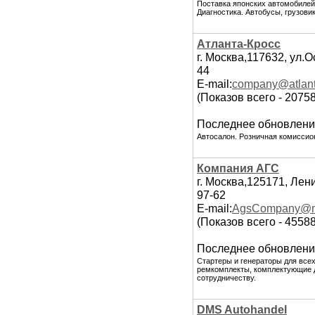
Поставка японских автомобилей D
Диагностика. Автобусы, грузовик
Атланта-Кросс
г. Москва,117632, ул.О
44
E-mail:
company@atlant
(Показов всего - 2075
Последнее обновлени
Автосалон. Розничная комиссио
Компания АГС
г. Москва,125171, Лен
97-62
E-mail:
AgsCompany@ma
(Показов всего - 4558
Последнее обновлени
Стартеры и генераторы для всех
ремкомплекты, комплектующие д
сотрудничеству.
DMS Autohandel