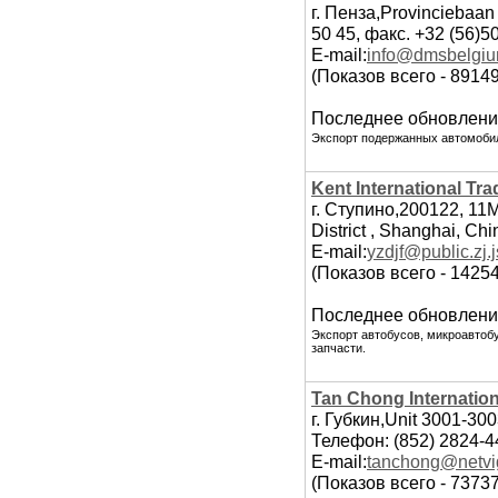
г. Пенза,Provinciebaa
50 45, факс. +32 (56)5
E-mail:
info@dmsbelgi
(Показов всего - 89149
Последнее обновлени
Экспорт подержанных автомобил
Kent International Tra
г. Ступино,200122, 11
District , Shanghai, C
E-mail:
yzdjf@public.zj.j
(Показов всего - 1425
Последнее обновлени
Экспорт автобусов, микроавтобу
запчасти.
Tan Chong Internation
г. Губкин,Unit 3001-30
Телефон: (852) 2824-4
E-mail:
tanchong@netvi
(Показов всего - 73737