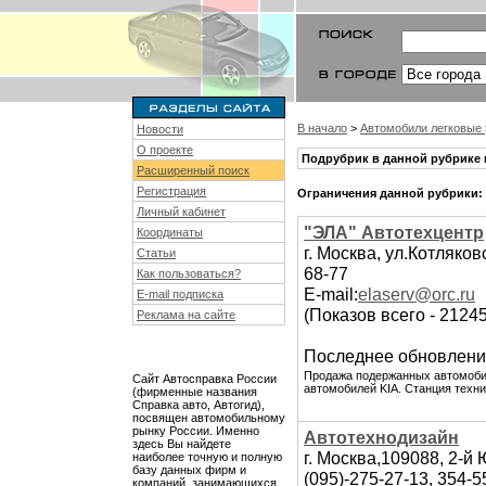
В начало
>
Автомобили легковые
Новости
О проекте
Подрубрик в данной рубрике 
Расширенный поиск
Регистрация
Ограничения данной рубрики:
Личный кабинет
"ЭЛА" Автотехцентр
Координаты
г. Москва, ул.Котляков
Статьи
68-77
Как пользоваться?
E-mail:
elaserv@orc.ru
E-mail подписка
(Показов всего - 2124
Реклама на сайте
Последнее обновлени
Продажа подержанных автомобил
Сайт Автосправка России
автомобилей KIA. Станция техни
(фирменные названия
Справка авто, Автогид),
посвящен автомобильному
рынку России. Именно
Автотехнодизайн
здесь Вы найдете
г. Москва,109088, 2-й
наиболее точную и полную
базу данных фирм и
(095)-275-27-13, 354-5
компаний, занимающихся