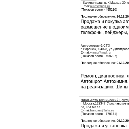
г. Калининград,пр. К.Маркса 30, 
E-mail:
autos@ngs.ru
(Показов всего - 455210)
Последнее обновление:
26.12.2
Продажа и покупка ав
размещение в одноиме
телефоны, пейджеры,
Автосервис-2 СТО
г. Воронеж,394028, ул.Димитрова,
E-mail:
vrnau@mail.ru
(Показов всего - 409797)
Последнее обновление:
01.12.2
Ремонт, диагностика,
Автошрот. Автохимия. 
на реализацию. Шины
Лион-Авто технический центр
г. Москва,129347, Ярославское ш
88, 183-50-47
E-mail:
francars@aha.ru
(Показов всего - 179171)
Последнее обновление:
09.10.2
Продажа и установка 