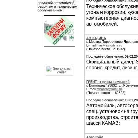
Последнее обновление:
10.05.2
продажей автомобилей,
Техническое обслужив
ремонтом и техническим
обслуживанием.
угона и коррозии, куз
компьютерная диагнос
автомобилей.
АВТОДИНА
г. Москва,Пересечение Ярославс
E-mail:
mail@avtodina.ru
(Показов всего - 211532)
Последнее обновление:
09.02.2
Официальный дилер Su
сервис, кредит, лизинг
ГРЕЙТ - группа компаний
г. Волгоград,423832, ул.Р.Беляев
E-mail:
ptkgreat@mail.ru
(Показов всего - 162822)
Последнее обновление:
19.01.2
Автомобили, автосерв
спец. установок на г
производства, строит
шасси КАМАЗ;
АвтоСэйл