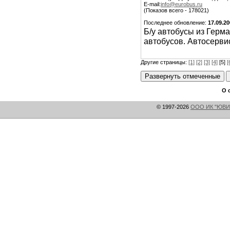
E-mail:
info@eurobus.ru
(Показов всего - 178021)
Последнее обновление:
17.09.2
Б/у автобусы из Герм
автобусов. Автосерви
Другие страницы:
[1]
[2]
[3]
[4]
[5]
[
О 
© 1997-2026
ООО ИК "ЮВИ