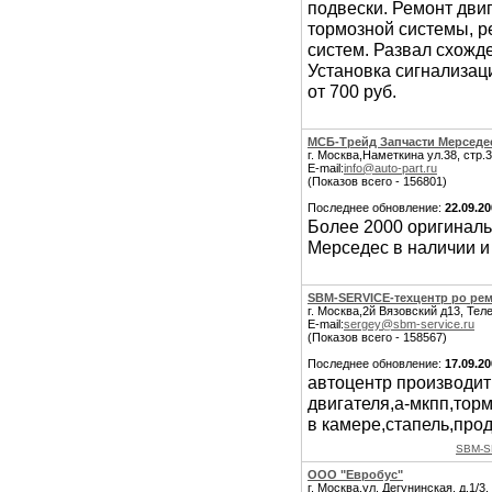
подвески. Ремонт дви
тормозной системы, р
систем. Развал схожд
Установка сигнализаци
от 700 руб.
МСБ-Трейд Запчасти Мерседе
г. Москва,Наметкина ул.38, стр.3
E-mail:
info@auto-part.ru
(Показов всего - 156801)
Последнее обновление:
22.09.2
Более 2000 оригиналь
Мерседес в наличии и 
SBM-SERVICE-техцентр ро р
г. Москва,2й Вязовский д13, Тел
E-mail:
sergey@sbm-service.ru
(Показов всего - 158567)
Последнее обновление:
17.09.2
автоцентр производит
двигателя,а-мкпп,тор
в камере,стапель,прод
SBM-S
ООО "Евробус"
г. Москва,ул. Дегунинская, д.1/