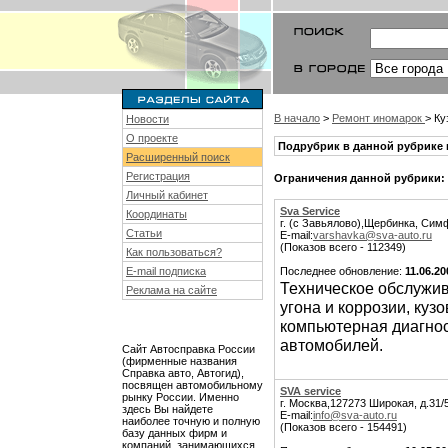
В начало
>
Ремонт иномарок
> Ку
Новости
О проекте
Подрубрик в данной рубрике 
Расширенный поиск
Регистрация
Ограничения данной рубрики:
Личный кабинет
Sva Service
Координаты
г. (с Завьялово),Щербинка, Сим
Статьи
E-mail:
varshavka@sva-auto.ru
(Показов всего - 112349)
Как пользоваться?
E-mail подписка
Последнее обновление:
11.06.20
Техническое обслужив
Реклама на сайте
угона и коррозии, куз
компьютерная диагнос
автомобилей.
Сайт Автосправка России
(фирменные названия
Справка авто, Автогид),
посвящен автомобильному
SVA service
рынку России. Именно
г. Москва,127273 Широкая, д.31/
здесь Вы найдете
E-mail:
info@sva-auto.ru
наиболее точную и полную
(Показов всего - 154491)
базу данных фирм и
компаний, занимающихся