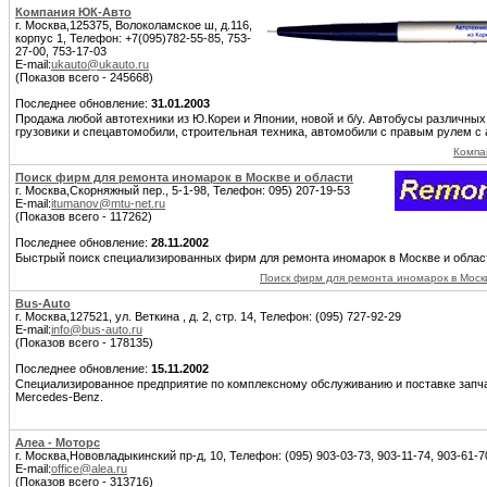
Компания ЮК-Авто
г. Москва,125375, Волоколамское ш, д.116,
корпус 1, Телефон: +7(095)782-55-85, 753-
27-00, 753-17-03
E-mail:
ukauto@ukauto.ru
(Показов всего - 245668)
Последнее обновление:
31.01.2003
Продажа любой автотехники из Ю.Кореи и Японии, новой и б/у. Автобусы различных 
грузовики и спецавтомобили, строительная техника, автомобили с правым рулем с
Компа
Поиск фирм для ремонта иномарок в Москве и области
г. Москва,Скорняжный пер., 5-1-98, Телефон: 095) 207-19-53
E-mail:
itumanov@mtu-net.ru
(Показов всего - 117262)
Последнее обновление:
28.11.2002
Быстрый поиск специализированных фирм для ремонта иномарок в Москве и облас
Поиск фирм для ремонта иномарок в Моск
Bus-Auto
г. Москва,127521, ул. Веткина , д. 2, стр. 14, Телефон: (095) 727-92-29
E-mail:
info@bus-auto.ru
(Показов всего - 178135)
Последнее обновление:
15.11.2002
Специализированное предприятие по комплексному обслуживанию и поставке запч
Mercedes-Benz.
Алеа - Моторс
г. Москва,Нововладыкинский пр-д, 10, Телефон: (095) 903-03-73, 903-11-74, 903-61-7
E-mail:
office@alea.ru
(Показов всего - 313716)