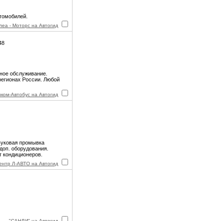
томобилей.
леа - Моторс на Автогид
48
сное обслуживание.
регионах России. Любой
ком-Автобус на Автогид
вуковая промывка
доп. оборудования.
т кондиционеров.
ентр Л-АВТО на Автогид
"САНДИ" на Автогид