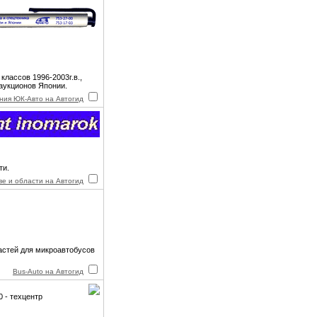
классов 1996-2003г.в.,
 аукционов Японии.
ния ЮК-Авто на Автогид
ти.
ве и области на Автогид
астей для микроавтобусов
Bus-Auto на Автогид
0 - техцентр