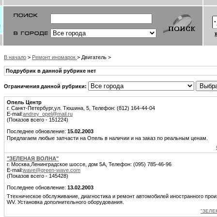
В начало
>
Ремонт иномарок
> Двигатель >
Подрубрик в данной рубрике нет
Ограничения данной рубрики:
Опель Центр
г. Санкт-Петербург,ул. Тюшина, 5, Телефон: (812) 164-44-04
E-mail:
andrey_opel@mail.ru
(Показов всего - 151224)
Последнее обновление:
15.02.2003
Предлагаем любые запчасти на Опель в наличии и на заказ по реальным ценам.
"ЗЕЛЕНАЯ ВОЛНА"
г. Москва,Ленинградское шоссе, дом 5А, Телефон: (095) 785-46-96
E-mail:
wave@green-wave.com
(Показов всего - 145428)
Последнее обновление:
13.02.2003
Ттехническое обслуживание, диагностика и ремонт автомобилей иностранного прои
WV. Установка дополнительного оборудования.
"ЗЕЛЕ