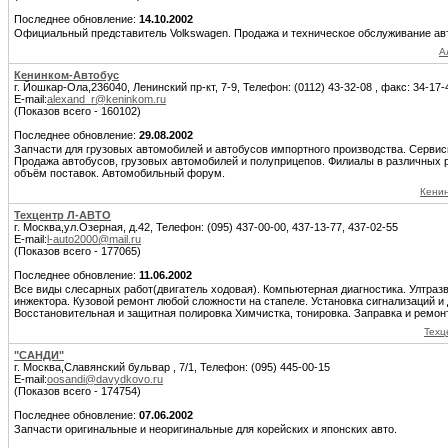
Последнее обновление:
14.10.2002
Официальный представитель Volkswagen. Продажа и техническое обслуживание ав
А
Кенинком-Автобус
г. Йошкар-Ола,236040, Ленинский пр-кт, 7-9, Телефон: (0112) 43-32-08 , факс: 34-17-
E-mail:
alexand_r@keninkom.ru
(Показов всего - 160102)
Последнее обновление:
29.08.2002
Запчасти для грузовых автомобилей и автобусов импортного производства. Серви
Продажа автобусов, грузовых автомобилей и полуприцепов. Филиалы в различных 
объём поставок. Автомобильный форум.
Кенин
Техцентр Л-АВТО
г. Москва,ул.Озерная, д.42, Телефон: (095) 437-00-00, 437-13-77, 437-02-55
E-mail:
l-auto2000@mail.ru
(Показов всего - 177065)
Последнее обновление:
11.06.2002
Все виды слесарных работ(двигатель ходовая). Компьютерная диагностика. Ултраз
инжектора. Кузовой ремонт любой сложности на стапеле. Установка сигнализаций и 
Восстановительная и защитная полировка Химчистка, тонировка. Заправка и ремон
Техц
"САНДИ"
г. Москва,Славянский бульвар , 7/1, Телефон: (095) 445-00-15
E-mail:
oosandi@davydkovo.ru
(Показов всего - 174754)
Последнее обновление:
07.06.2002
Запчасти оригинальные и неоригинальные для корейских и японских авто.