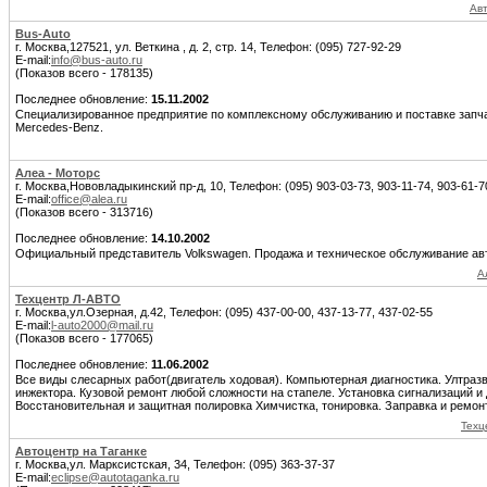
Авт
Bus-Auto
г. Москва,127521, ул. Веткина , д. 2, стр. 14, Телефон: (095) 727-92-29
E-mail:
info@bus-auto.ru
(Показов всего - 178135)
Последнее обновление:
15.11.2002
Специализированное предприятие по комплексному обслуживанию и поставке запч
Mercedes-Benz.
Алеа - Моторс
г. Москва,Нововладыкинский пр-д, 10, Телефон: (095) 903-03-73, 903-11-74, 903-61-7
E-mail:
office@alea.ru
(Показов всего - 313716)
Последнее обновление:
14.10.2002
Официальный представитель Volkswagen. Продажа и техническое обслуживание ав
А
Техцентр Л-АВТО
г. Москва,ул.Озерная, д.42, Телефон: (095) 437-00-00, 437-13-77, 437-02-55
E-mail:
l-auto2000@mail.ru
(Показов всего - 177065)
Последнее обновление:
11.06.2002
Все виды слесарных работ(двигатель ходовая). Компьютерная диагностика. Ултраз
инжектора. Кузовой ремонт любой сложности на стапеле. Установка сигнализаций и 
Восстановительная и защитная полировка Химчистка, тонировка. Заправка и ремон
Техц
Автоцентр на Таганке
г. Москва,ул. Марксистская, 34, Телефон: (095) 363-37-37
E-mail:
eclipse@autotaganka.ru