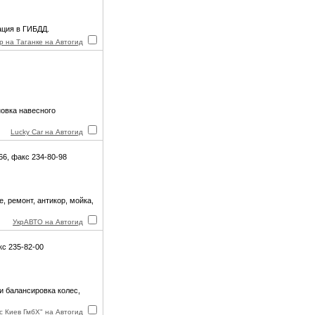
рация в ГИБДД.
р на Таганке на Автогид
новка навесного
Lucky Car на Автогид
66, факс 234-80-98
, ремонт, антикор, мойка,
УкрАВТО на Автогид
кс 235-82-00
 балансировка колес,
с Киев ГмбХ" на Автогид