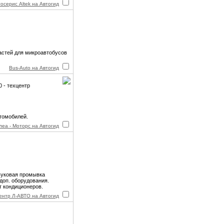
осерис Altek на Автогид
астей для микроавтобусов
Bus-Auto на Автогид
0 - техцентр
томобилей.
леа - Моторс на Автогид
вуковая промывка
доп. оборудования.
т кондиционеров.
ентр Л-АВТО на Автогид