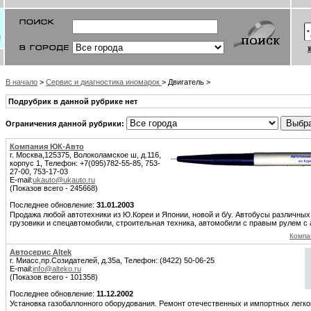
В начало
>
Сервис и диагностика иномарок
> Двигатель >
Подрубрик в данной рубрике нет
Ограничения данной рубрики:
Компания ЮК-Авто
г. Москва,125375, Волоколамское ш, д.116,
корпус 1, Телефон: +7(095)782-55-85, 753-
27-00, 753-17-03
E-mail:
ukauto@ukauto.ru
(Показов всего - 245668)
Последнее обновление:
31.01.2003
Продажа любой автотехники из Ю.Кореи и Японии, новой и б/у. Автобусы различных 
грузовики и спецавтомобили, строительная техника, автомобили с правым рулем с
Компа
Автосерис Altek
г. Миасс,пр.Созидателей, д.35а, Телефон: (8422) 50-06-25
E-mail:
info@alteko.ru
(Показов всего - 101358)
Последнее обновление:
11.12.2002
Установка газобаллонного оборудования. Ремонт отечественных и импортных легк