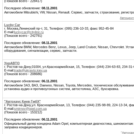
(Показов всего - 228417)
Последнее обновление:
08.11.2001
Автомобили Mitsubishi, VW, Nissan, Renault. Сервис, запчасти, страхование, регист
Автоцент
Lucky Car
г. Москва,Ленинский пр-т, 31, Телефон: (095) 236-10-33, факс 952-45-84
E-mail:
luckycar@cityline.ru
(Показов всего - 242791)
Последнее обновление:
08.11.2001
Автомобили BMW, Mercedes Benz, Lexus, Jeep, Land Cruiser, Nissan, Chevrolet. Уста
оборудования, сигнализации, сервис, запчасти.
УкрАВТО
г. Ростов-на-Дону,01004, ул.Красноармейская, 15, Телефон: (044) 234-63-83, 234-31-
E-mail:
trade@ukravto.kiev.ua
(Показов всего - 208686)
Последнее обновление:
06.11.2001
Автомобили ЗАЗ, ВАЗ, Daewoo, Nissan, Toyota, Mercedes, техническое обслуживание
установка аудио и противоугонных систем, автостоянка, АЗС, буксировка.
"Автохаус Киев ГмбХ"
г. Ростов-на-Дону,ул. Красноармейская, 13, Телефон: (044) 235-98-89, 224-13-34, фа
E-mail:
smirnov@opel.com.ua
(Показов всего - 153212)
Последнее обновление:
06.11.2001
Официальный дилер концерна Adam Opel, компьютерная диагностика, шиномонтаж и
заправка кондиционеров.
"Автохау