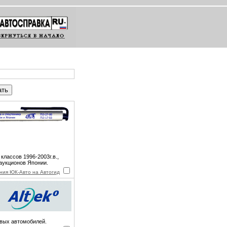
классов 1996-2003г.в.,
 аукционов Японии.
ния ЮК-Авто на Автогид
овых автомобилей.