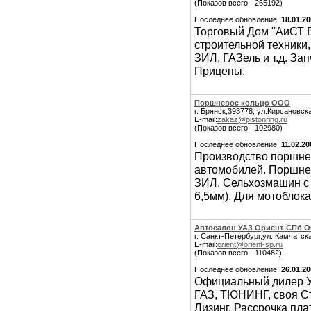
(Показов всего - 265192)
Последнее обновление:
18.01.2
Торговый Дом "АиСТ 
строительной техники
ЗИЛ, ГАЗель и т.д. За
Прицепы.
Поршневое кольцо ООО
г. Брянск,393778, ул.Кирсановска
E-mail:
zakaz@pistonring.ru
(Показов всего - 102980)
Последнее обновление:
11.02.20
Производство поршнев
автомобилей. Поршнев
ЗИЛ. Сельхозмашин с 
6,5мм). Для мотоблока
Aвтосалон УАЗ Ориент-СПб 
г. Санкт-Петербург,ул. Камчатска
E-mail:
orient@orient-sp.ru
(Показов всего - 110482)
Последнее обновление:
26.01.2
Официальный дилер УА
ГАЗ, ТЮНИНГ, своя Ст
Лизинг, Рассрочка пла