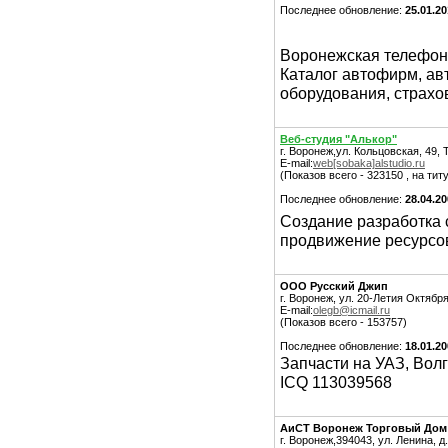
Последнее обновление:
25.01.20
Воронежская телефон
Каталог автофирм, ав
оборудования, страхо
Веб-студия "Алькор"
г. Воронеж,ул. Кольцовская, 49, 
E-mail:
web[sobaka]alstudio.ru
(Показов всего - 323150 , на тит
Последнее обновление:
28.04.2
Создание разработка с
продвижение ресурсов
ООО Русский Джип
г. Воронеж, ул. 20-Летия Октября
E-mail:
olegb@icmail.ru
(Показов всего - 153757)
Последнее обновление:
18.01.2
Запчасти на УАЗ, Волг
ICQ 113039568
АиСТ Воронеж Торговый Дом
г. Воронеж,394043, ул. Ленина, д