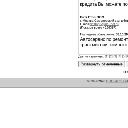
кредита Вы можете пол
Питт Стоп ООО
г. Москва,Семеновский вал д.6ст
E-mail:
pittstop2@mtu-net.ru
(Показов всего - 136397)
Последнее обновление:
08.10.2
Автосервис по ремонту
трансмиссии, компьют
Другие страницы: [1]
[2]
[3]
[4]
[5]
[
О 
© 1997-2026
ООО ИК "ЮВИ