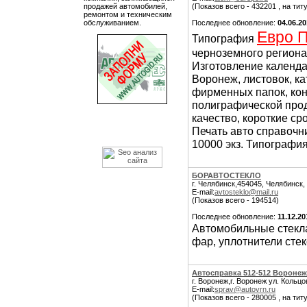
продажей автомобилей,
(Показов всего - 432201 , на тит
ремонтом и техническим
обслуживанием.
Последнее обновление:
04.06.2
Евро 
Типография
черноземного региона
Изготовление календа
Воронеж, листовок, ка
фирменных папок, конв
полиграфической про
качество, короткие ср
Печать авто справочн
10000 экз. Типография
БОРАВТОСТЕКЛО
г. Челябинск,454045, Челябинск,
E-mail:
avtosteklo@mail.ru
(Показов всего - 194514)
Последнее обновление:
11.12.20
Автомобильные стекла
фар, уплотнители стек
Автосправка 512-512 Воронеж
г. Воронеж,г. Воронеж ул. Кольцо
E-mail:
sprav@autovrn.ru
(Показов всего - 280005 , на тит