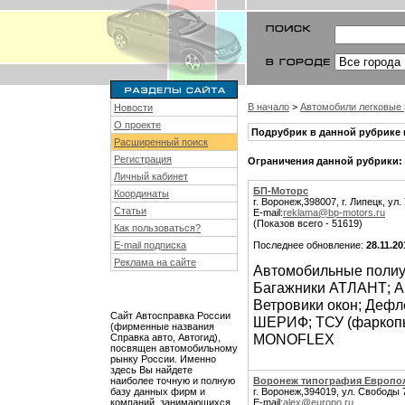
В начало
>
Автомобили легковые
Новости
О проекте
Подрубрик в данной рубрике 
Расширенный поиск
Регистрация
Ограничения данной рубрики:
Личный кабинет
БП-Моторс
Координаты
г. Воронеж,398007, г. Липецк, ул
Статьи
E-mail:
reklama@bp-motors.ru
(Показов всего - 51619)
Как пользоваться?
E-mail подписка
Последнее обновление:
28.11.20
Реклама на сайте
Автомобильные полиу
Багажники АТЛАНТ; Ав
Ветровики окон; Дефл
Сайт Автосправка России
ШЕРИФ; ТСУ (фаркопы
(фирменные названия
MONOFLEX
Справка авто, Автогид),
посвящен автомобильному
рынку России. Именно
здесь Вы найдете
наиболее точную и полную
Воронеж типография Европо
базу данных фирм и
г. Воронеж,394019, ул. Свободы 7
компаний, занимающихся
E-mail:
alex@europo.ru