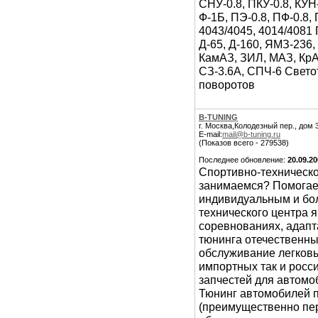
СНУ-0.8, ПКУ-0.8, КУН
Ф-1Б, ПЭ-0.8, ПФ-0.8, 
4043/4045, 4014/4081 
Д-65, Д-160, ЯМЗ-236
КамАЗ, ЗИЛ, МАЗ, КрА
СЗ-3.6А, СПЧ-6 Свето
поворотов
B-TUNING
г. Москва,Колодезный пер., дом 3
E-mail:
mail@b-tuning.ru
(Показов всего - 279538)
Последнее обновление:
20.09.2
Cпортивно-техническ
занимаемся? Помогае
индивидуальным и бо
технического центра
я
соревнованиях, адапт
тюнинга отечественны
обслуживание легковы
импортных так и росс
запчестей для автомо
Тюнинг автомобилей 
(преимущественно пер