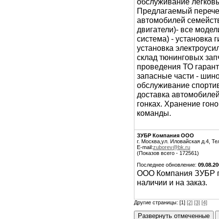
обслуживание легковы
Предлагаемый перечен
автомобилей семейств
двигатели)- все модел
система) - установка 
установка электроуси
склад тюнинговых зап
проведения ТО гарант
запасные части - шин
обслуживание спортив
доставка автомобилей
гонках. Хранение гон
команды.
ЗУБР Компания ООО
г. Москва,ул. Иловайская д.4, Те
E-mail:
zuborev@bk.ru
(Показов всего - 172561)
Последнее обновление:
09.08.2
ООО Компания ЗУБР пр
наличии и на заказ.
Другие страницы: [1]
[2]
[3]
[4]