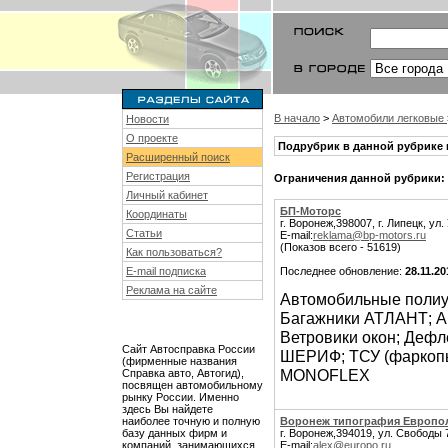
В начало
>
Автомобили легковые
Новости
О проекте
Подрубрик в данной рубрике 
Расширенный поиск
Регистрация
Ограничения данной рубрики:
Личный кабинет
БП-Моторс
Координаты
г. Воронеж,398007, г. Липецк, ул
Статьи
E-mail:
reklama@bp-motors.ru
(Показов всего - 51619)
Как пользоваться?
E-mail подписка
Последнее обновление:
28.11.20
Реклама на сайте
Автомобильные полиу
Багажники АТЛАНТ; Ав
Ветровики окон; Дефл
Сайт Автосправка России
ШЕРИФ; ТСУ (фаркопы
(фирменные названия
MONOFLEX
Справка авто, Автогид),
посвящен автомобильному
рынку России. Именно
здесь Вы найдете
наиболее точную и полную
Воронеж типография Европо
базу данных фирм и
г. Воронеж,394019, ул. Свободы 7
компаний, занимающихся
E-mail:
alex@europo.ru