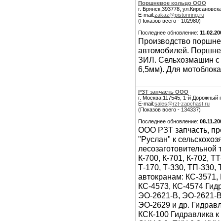
Поршневое кольцо ООО
г. Брянск,393778, ул.Кирсановска
E-mail:
zakaz@pistonring.ru
(Показов всего - 102980)
Последнее обновление:
11.02.20
Производство поршнев
автомобилей. Поршнев
ЗИЛ. Сельхозмашин с 
6,5мм). Для мотоблока
РЗТ запчасть ООО
г. Москва,117545, 1-й Дорожный п
E-mail:
sales@rzt-zapchast.ru
(Показов всего - 134337)
Последнее обновление:
08.11.20
ООО РЗТ запчасть, пр
"Руслан" к сельскохо
лесозаготовительной т
К-700, К-701, К-702, ТТ
Т-170, Т-330, ТП-330,
автокранам: КС-3571, 
КС-4573, КС-4574 Гид
ЭО-2621-В, ЭО-2621-В
ЭО-2629 и др. Гидравл
КСК-100 Гидравлика к 