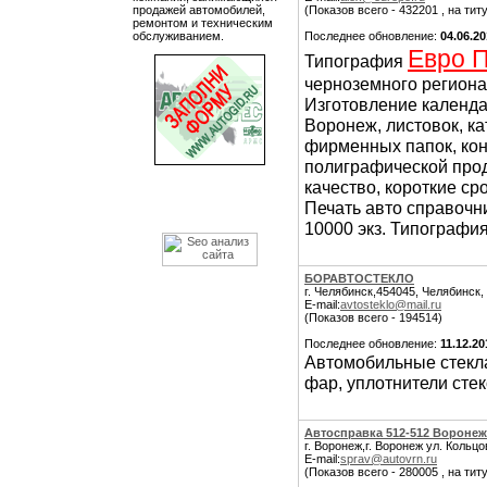
продажей автомобилей,
(Показов всего - 432201 , на тит
ремонтом и техническим
обслуживанием.
Последнее обновление:
04.06.2
Евро 
Типография
черноземного региона
Изготовление календа
Воронеж, листовок, ка
фирменных папок, конв
полиграфической про
качество, короткие ср
Печать авто справочн
10000 экз. Типография
БОРАВТОСТЕКЛО
г. Челябинск,454045, Челябинск,
E-mail:
avtosteklo@mail.ru
(Показов всего - 194514)
Последнее обновление:
11.12.20
Автомобильные стекла
фар, уплотнители стек
Автосправка 512-512 Воронеж
г. Воронеж,г. Воронеж ул. Кольцо
E-mail:
sprav@autovrn.ru
(Показов всего - 280005 , на тит