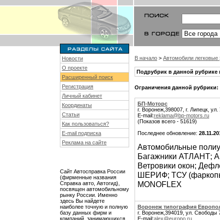
В начало
>
Автомобили легковые
Новости
О проекте
Подрубрик в данной рубрике 
Расширенный поиск
Регистрация
Ограничения данной рубрики:
Личный кабинет
БП-Моторс
Координаты
г. Воронеж,398007, г. Липецк, ул
Статьи
E-mail:
reklama@bp-motors.ru
(Показов всего - 51619)
Как пользоваться?
E-mail подписка
Последнее обновление:
28.11.20
Реклама на сайте
Автомобильные полиу
Багажники АТЛАНТ; Ав
Ветровики окон; Дефл
Сайт Автосправка России
ШЕРИФ; ТСУ (фаркопы
(фирменные названия
MONOFLEX
Справка авто, Автогид),
посвящен автомобильному
рынку России. Именно
здесь Вы найдете
наиболее точную и полную
Воронеж типография Европо
базу данных фирм и
г. Воронеж,394019, ул. Свободы 7
компаний, занимающихся
E-mail:
alex@europo.ru