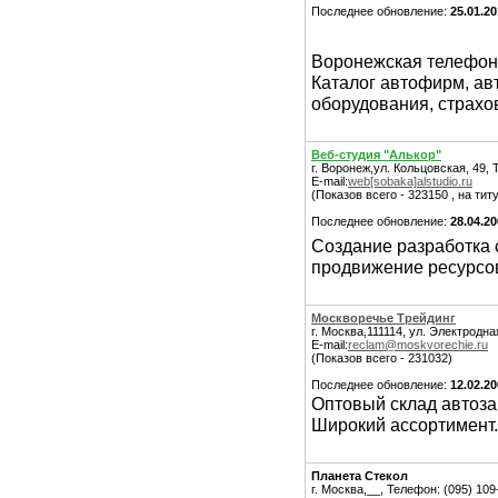
Последнее обновление:
25.01.20
Воронежская телефон
Каталог автофирм, ав
оборудования, страхо
Веб-студия "Алькор"
г. Воронеж,ул. Кольцовская, 49, 
E-mail:
web[sobaka]alstudio.ru
(Показов всего - 323150 , на тит
Последнее обновление:
28.04.2
Создание разработка с
продвижение ресурсов
Москворечье Трейдинг
г. Москва,111114, ул. Электродная
E-mail:
reclam@moskvorechie.ru
(Показов всего - 231032)
Последнее обновление:
12.02.2
Оптовый склад автоза
Широкий ассортимент.
Планета Стекол
г. Москва,__, Телефон: (095) 109