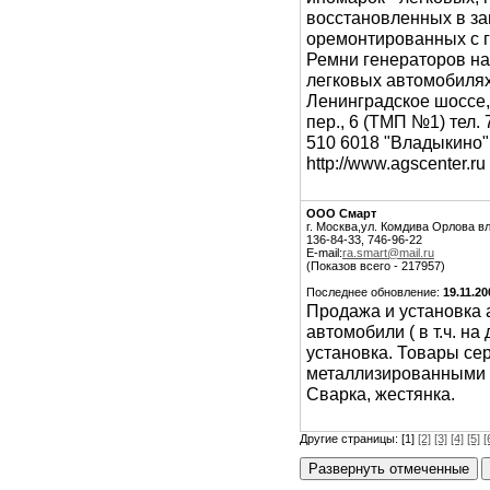
восстановленных в зав
оремонтированных с 
Ремни генераторов на
легковых автомобилях
Ленинградское шоссе, 
пер., 6 (ТМП №1) тел. 
510 6018 "Владыкино" 
http://www.agscenter.r
ООО Смарт
г. Москва,ул. Комдива Орлова вл
136-84-33, 746-96-22
E-mail:
ra.smart@mail.ru
(Показов всего - 217957)
Последнее обновление:
19.11.20
Продажа и установка 
автомобили ( в т.ч. 
установка. Товары с
металлизированными 
Сварка, жестянка.
Другие страницы: [1]
[2]
[3]
[4]
[5]
[