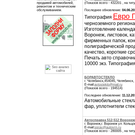
продажей автомобилей,
(Показов всего - 432201 , на тит
ремонтом и техническим
обслуживанием.
Последнее обновление:
04.06.2
Евро 
Типография
черноземного региона
Изготовление календа
Воронеж, листовок, ка
фирменных папок, конв
полиграфической про
качество, короткие ср
Печать авто справочн
10000 экз. Типография
БОРАВТОСТЕКЛО
г. Челябинск,454045, Челябинск,
E-mail:
avtosteklo@mail.ru
(Показов всего - 194514)
Последнее обновление:
11.12.20
Автомобильные стекла
фар, уплотнители стек
Автосправка 512-512 Воронеж
г. Воронеж,г. Воронеж ул. Кольцо
E-mail:
sprav@autovrn.ru
(Показов всего - 280005 , на тит