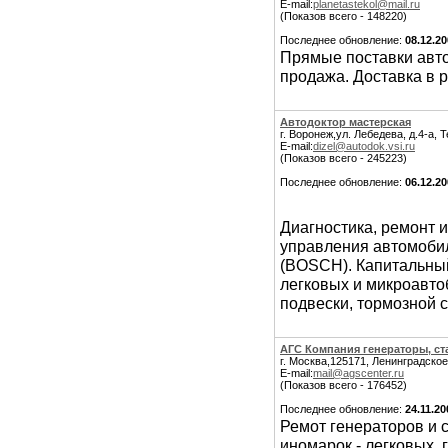
E-mail:
planetastekol@mail.ru
(Показов всего - 148220)
Последнее обновление:
08.12.2
Прямые поставки авто
продажа. Доставка в р
Автодоктор мастерская
г. Воронеж,ул. Лебедева, д.4-а, 
E-mail:
dizel@autodok.vsi.ru
(Показов всего - 245223)
Последнее обновление:
06.12.2
Диагностика, ремонт 
управления автомоби
(BOSCH). Капитальный
легковых и микроавтоб
подвески, тормозной 
АГС Компания генераторы, ст
г. Москва,125171, Ленинградское
E-mail:
mail@agscenter.ru
(Показов всего - 176452)
Последнее обновление:
24.11.20
Ремот генераторов и с
иномарок - легковых, 