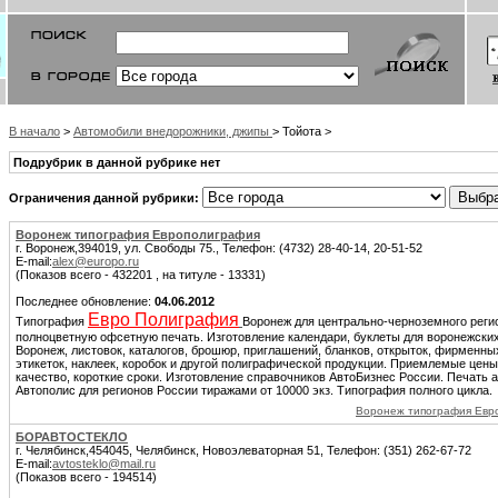
В начало
>
Автомобили внедорожники, джипы
> Тойота >
Подрубрик в данной рубрике нет
Ограничения данной рубрики:
Воронеж типография Европолиграфия
г. Воронеж,394019, ул. Свободы 75., Телефон: (4732) 28-40-14, 20-51-52
E-mail:
alex@europo.ru
(Показов всего - 432201 , на титуле - 13331)
Последнее обновление:
04.06.2012
Евро Полиграфия
Типография
Воронеж для центрально-черноземного реги
полноцветную офсетную печать. Изготовление календари, буклеты для воронежских
Воронеж, листовок, каталогов, брошюр, приглашений, бланков, открыток, фирменных
этикеток, наклеек, коробок и другой полиграфической продукции. Приемлемые цен
качество, короткие сроки. Изготовление справочников АвтоБизнес России. Печать 
Автополис для регионов России тиражами от 10000 экз. Типография полного цикла.
Воронеж типография Евр
БОРАВТОСТЕКЛО
г. Челябинск,454045, Челябинск, Новоэлеваторная 51, Телефон: (351) 262-67-72
E-mail:
avtosteklo@mail.ru
(Показов всего - 194514)