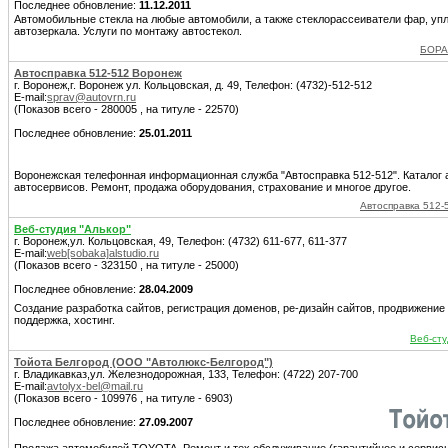
Последнее обновление:
11.12.2011
Автомобильные стекла на любые автомобили, а также стеклорассеиватели фар, упл
автозеркала. Услуги по монтажу автостекол.
БОРА
Автосправка 512-512 Воронеж
г. Воронеж,г. Воронеж ул. Кольцовская, д. 49, Телефон: (4732)-512-512
E-mail:
sprav@autovrn.ru
(Показов всего - 280005 , на титуле - 22570)
Последнее обновление:
25.01.2011
Воронежская телефонная информационная служба "Автосправка 512-512". Каталог 
автосервисов. Ремонт, продажа оборудования, страхование и многое другое.
Автосправка 512-
Веб-студия "Алькор"
г. Воронеж,ул. Кольцовская, 49, Телефон: (4732) 611-677, 611-377
E-mail:
web[sobaka]alstudio.ru
(Показов всего - 323150 , на титуле - 25000)
Последнее обновление:
28.04.2009
Создание разработка сайтов, регистрация доменов, ре-дизайн сайтов, продвижение
поддержка, хостинг.
Веб-сту
Тойота Белгород (ООО "Автолюкс-Белгород")
г. Владикавказ,ул. Железнодорожная, 133, Телефон: (4722) 207-700
E-mail:
avtolyx-bel@mail.ru
(Показов всего - 109976 , на титуле - 6903)
Последнее обновление:
27.09.2007