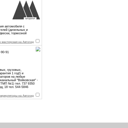
ния автомобиля с
елей (дизельных и
двески, тормозной
р мастерская на Автогид
-90-91
вых, грузовых,
рантия 1 год!) и
раторов на любые
оканальный "Войковская" -
 (ТМП №1) тел. 737 9350
д, 18 тел. 544-5846
аккумуляторы на Автогид