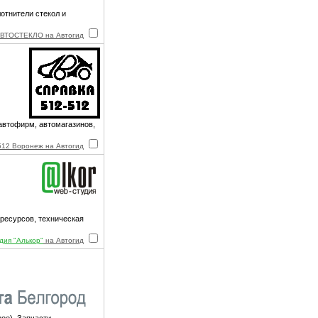
отнители стекол и
ВТОСТЕКЛО на Автогид
автофирм, автомагазинов,
512 Воронеж на Автогид
 ресурсов, техническая
дия "Алькор"
на Автогид