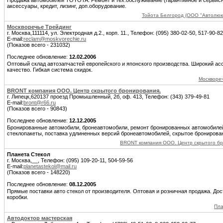
Продажа автомобилей TOYOTA. Ремонт и тех.обслуживание (гарантийное и сервисн
аксессуары, кредит, лизинг, доп.оборудование.
Тойота Белгород (ООО "Автолюкс
Москворечье Трейдинг
г. Москва,111114, ул. Электродная д.2., корп. 11., Телефон: (095) 380-02-50, 517-90-82
E-mail:
reclam@moskvorechie.ru
(Показов всего - 231032)
Последнее обновление:
12.02.2006
Оптовый склад автозапчастей европейского и японского производства. Широкий ас
качество. Гибкая система скидок.
Москвореч
BRONT компания ООО. Центр скрытого бронирования.
г. Липецк,620137 проезд Промышленный, 2б, оф. 413, Телефон: (343) 379-49-81
E-mail:
bront@r66.ru
(Показов всего - 90843)
Последнее обновление:
12.12.2005
Бронированные автомобили, бронеавтомобили, ремонт бронированных автомобиле
стеклопакеты, поставка удлиненных версий бронеавтомобилей, скрытое бронирова
BRONT компания ООО. Центр скрытого бр
Планета Стекол
г. Москва,__, Телефон: (095) 109-20-11, 504-59-56
E-mail:
planetastekol@mail.ru
(Показов всего - 148220)
Последнее обновление:
08.12.2005
Прямые поставки авто стекол от производителя. Оптовая и розничная продажа. Дост
коробки.
Пла
Автодоктор мастерская