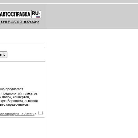
она предлагает
 предприятий, плакатов
 папок, конвертов,
ы для Воронежа, высокое
авто справочников
ополиграфия на Автогид