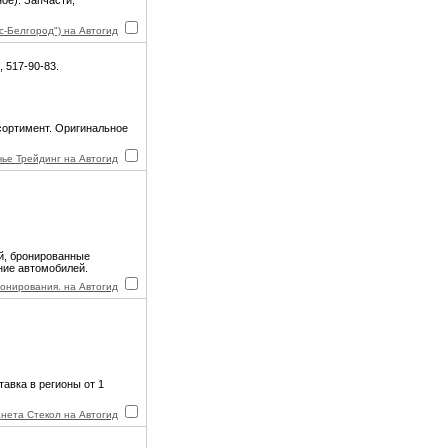
ое). Запчасти,
-Белгород") на Автогид
, 517-90-83.
сортимент. Оригинальное
ье Трейдинг на Автогид
й, бронированные
ние автомобилей.
онирования. на Автогид
авка в регионы от 1
нета Стекол на Автогид