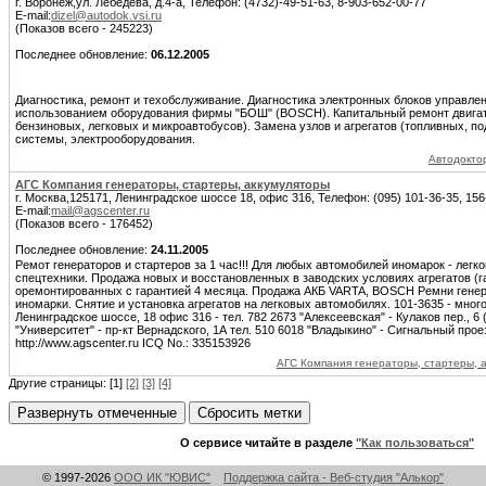
г. Воронеж,ул. Лебедева, д.4-а, Телефон: (4732)-49-51-63, 8-903-652-00-77
E-mail:
dizel@autodok.vsi.ru
(Показов всего - 245223)
Последнее обновление:
06.12.2005
Диагностика, ремонт и техобслуживание. Диагностика электронных блоков управле
использованием оборудования фирмы "БОШ" (BOSCH). Капитальный ремонт двигат
бензиновых, легковых и микроавтобусов). Замена узлов и агрегатов (топливных, по
системы, электрооборудования.
Автодокто
АГС Компания генераторы, стартеры, аккумуляторы
г. Москва,125171, Ленинградское шоссе 18, офис 316, Телефон: (095) 101-36-35, 156
E-mail:
mail@agscenter.ru
(Показов всего - 176452)
Последнее обновление:
24.11.2005
Ремот генераторов и стартеров за 1 час!!! Для любых автомобилей иномарок - легко
спецтехники. Продажа новых и восстановленных в заводских условиях агрегатов (га
оремонтированных с гарантией 4 месяца. Продажа АКБ VARTA, BOSCН Ремни гене
иномарки. Снятие и установка агрегатов на легковых автомобилях. 101-3635 - мног
Ленинградское шоссе, 18 офис 316 - тел. 782 2673 "Алексеевская" - Кулаков пер., 6
"Университет" - пр-кт Вернадского, 1А тел. 510 6018 "Владыкино" - Сигнальный проез
http://www.agscenter.ru ICQ No.: 335153926
АГС Компания генераторы, стартеры, 
Другие страницы: [1]
[2]
[3]
[4]
О сервисе читайте в разделе
"Как пользоваться"
© 1997-2026
ООО ИК "ЮВИС"
Поддержка сайта - Веб-студия "Алькор"