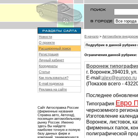
В начало
>
Автомобили внедорож
Новости
О проекте
Подрубрик в данной рубрике 
Расширенный поиск
Регистрация
Ограничения данной рубрики:
Личный кабинет
Воронеж типографи
Координаты
г. Воронеж,394019, ул.
Статьи
E-mail:
alex@europo.ru
Как пользоваться?
(Показов всего - 43220
E-mail подписка
Реклама на сайте
Последнее обновлени
Евро 
Типография
Сайт Автосправка России
черноземного региона
(фирменные названия
Справка авто, Автогид),
Изготовление календа
посвящен автомобильному
Воронеж, листовок, ка
рынку России. Именно
здесь Вы найдете
фирменных папок, конв
наиболее точную и полную
полиграфической про
базу данных фирм и
компаний, занимающихся