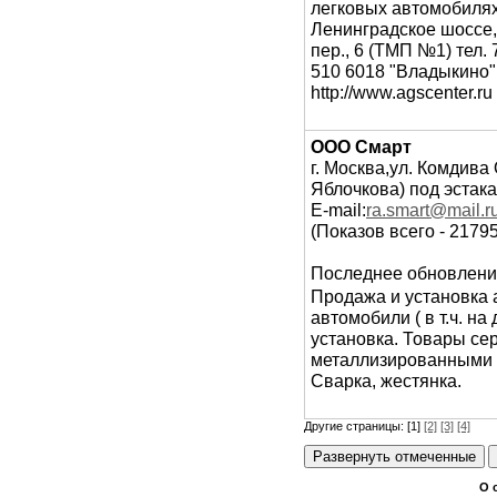
легковых автомобилях
Ленинградское шоссе, 
пер., 6 (ТМП №1) тел. 
510 6018 "Владыкино" 
http://www.agscenter.r
ООО Смарт
г. Москва,ул. Комдива 
Яблочкова) под эстака
E-mail:
ra.smart@mail.r
(Показов всего - 2179
Последнее обновлени
Продажа и установка 
автомобили ( в т.ч. 
установка. Товары с
металлизированными 
Сварка, жестянка.
Другие страницы: [1]
[2]
[3]
[4]
О 