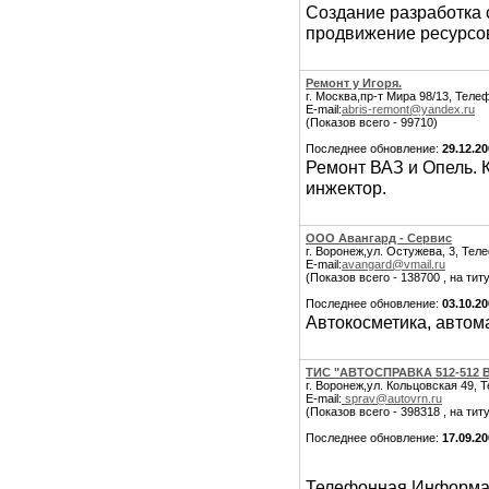
Создание разработка с
продвижение ресурсов
Ремонт у Игоря.
г. Москва,пр-т Мира 98/13, Телеф
E-mail:
abris-remont@yandex.ru
(Показов всего - 99710)
Последнее обновление:
29.12.2
Ремонт ВАЗ и Опель. К
инжектор.
ООО Авангард - Сервис
г. Воронеж,ул. Остужева, 3, Теле
E-mail:
avangard@vmail.ru
(Показов всего - 138700 , на тит
Последнее обновление:
03.10.2
Автокосметика, автом
ТИС "АВТОСПРАВКА 512-512
г. Воронеж,ул. Кольцовская 49, 
E-mail:
sprav@autovrn.ru
(Показов всего - 398318 , на тит
Последнее обновление:
17.09.2
Телефонная Информа