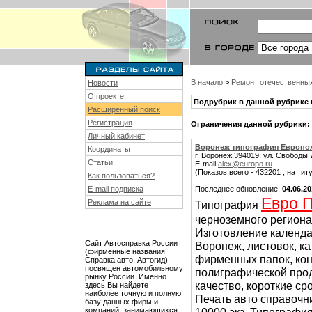
В начало
>
Ремонт отечественны
Новости
О проекте
Подрубрик в данной рубрике 
Расширенный поиск
Регистрация
Ограничения данной рубрики:
Личный кабинет
Воронеж типография Европо
Координаты
г. Воронеж,394019, ул. Свободы 7
Статьи
E-mail:
alex@europo.ru
(Показов всего - 432201 , на тит
Как пользоваться?
E-mail подписка
Последнее обновление:
04.06.2
Евро 
Реклама на сайте
Типография
черноземного региона
Изготовление календа
Сайт Автосправка России
Воронеж, листовок, ка
(фирменные названия
фирменных папок, конв
Справка авто, Автогид),
посвящен автомобильному
полиграфической про
рынку России. Именно
качество, короткие ср
здесь Вы найдете
наиболее точную и полную
Печать авто справочн
базу данных фирм и
компаний, занимающихся