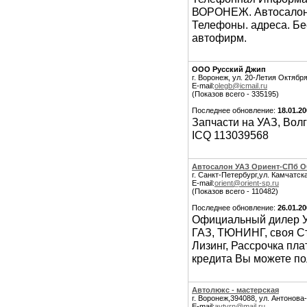
ВОРОНЕЖ. Автосалоны
Телефоны. адреса. Бе
автофирм.
ООО Русский Джип
г. Воронеж, ул. 20-Летия Октября
E-mail:
olegb@icmail.ru
(Показов всего - 335195)
Последнее обновление:
18.01.2
Запчасти на УАЗ, Волг
ICQ 113039568
Aвтосалон УАЗ Ориент-СПб 
г. Санкт-Петербург,ул. Камчатска
E-mail:
orient@orient-sp.ru
(Показов всего - 110482)
Последнее обновление:
26.01.2
Официальный дилер УА
ГАЗ, ТЮНИНГ, своя Ст
Лизинг, Рассрочка пла
кредита Вы можете пол
Автолюкс - мастерская
г. Воронеж,394088, ул. Антонова
E-mail:
avtvrn@mail.ru