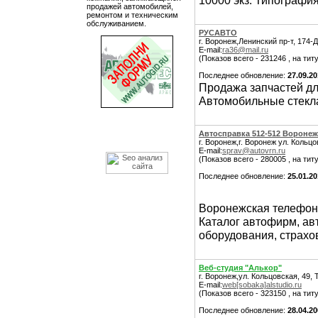
10000 экз. Типография
продажей автомобилей,
ремонтом и техническим
обслуживанием.
РУСАВТО
г. Воронеж,Ленинский пр-т, 174-
E-mail:
ra36@mail.ru
(Показов всего - 231246 , на тит
Последнее обновление:
27.09.20
Продажа запчастей дл
Автомобильные стекла
Автосправка 512-512 Воронеж
г. Воронеж,г. Воронеж ул. Кольцо
E-mail:
sprav@autovrn.ru
(Показов всего - 280005 , на тит
Последнее обновление:
25.01.20
Воронежская телефон
Каталог автофирм, ав
оборудования, страхо
Веб-студия "Алькор"
г. Воронеж,ул. Кольцовская, 49, 
E-mail:
web[sobaka]alstudio.ru
(Показов всего - 323150 , на тит
Последнее обновление:
28.04.2