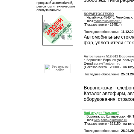
10000 экз. Типография
продажей автомобилей,
ремонтом и техническим
обслуживанием.
БОРАВТОСТЕКЛО
г. Челябинск,454045, Челябинск,
E-mail:
avtosteklo@mail.ru
(Показов всего - 194514)
Последнее обновление:
11.12.20
Автомобильные стекла
фар, уплотнители стек
Автосправка 512-512 Воронеж
г. Воронеж,г. Воронеж ул. Кольцо
E-mail:
sprav@autovrn.ru
(Показов всего - 280005 , на тит
Последнее обновление:
25.01.20
Воронежская телефон
Каталог автофирм, ав
оборудования, страхо
Веб-студия "Алькор"
г. Воронеж,ул. Кольцовская, 49, 
E-mail:
web[sobaka]alstudio.ru
(Показов всего - 323150 , на тит
Последнее обновление:
28.04.2