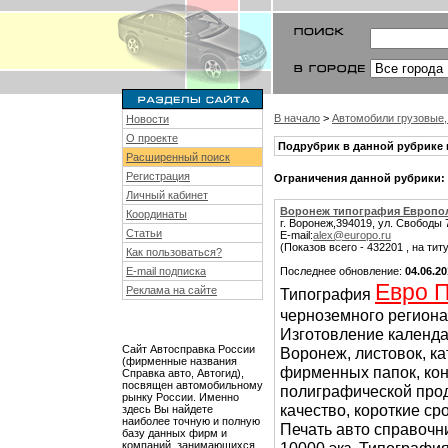
В начало
>
Автомобили грузовые
Новости
О проекте
Подрубрик в данной рубрике 
Расширенный поиск
Регистрация
Ограничения данной рубрики:
Личный кабинет
Воронеж типография Европо
Координаты
г. Воронеж,394019, ул. Свободы 7
Статьи
E-mail:
alex@europo.ru
(Показов всего - 432201 , на тит
Как пользоваться?
E-mail подписка
Последнее обновление:
04.06.2
Евро 
Реклама на сайте
Типография
черноземного региона
Изготовление календа
Сайт Автосправка России
Воронеж, листовок, ка
(фирменные названия
фирменных папок, конв
Справка авто, Автогид),
посвящен автомобильному
полиграфической про
рынку России. Именно
качество, короткие ср
здесь Вы найдете
наиболее точную и полную
Печать авто справочн
базу данных фирм и
компаний, занимающихся