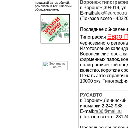
Воронеж типографи
продажей автомобилей,
ремонтом и техническим
г. Воронеж,394019, ул.
обслуживанием.
E-mail:
alex@europo.ru
(Показов всего - 43220
Последнее обновлени
Евро 
Типография
черноземного региона
Изготовление календа
Воронеж, листовок, ка
фирменных папок, конв
полиграфической про
качество, короткие ср
Печать авто справочн
10000 экз. Типография
РУСАВТО
г. Воронеж,Ленинский п
иномарки 2-242-988
E-mail:
ra36@mail.ru
(Показов всего - 23124
Последнее обновлени