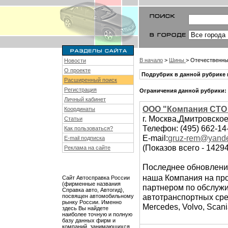
В начало
>
Шины
> Отечественны
Новости
О проекте
Подрубрик в данной рубрике 
Расширенный поиск
Регистрация
Ограничения данной рубрики:
Личный кабинет
ООО "Компания СТО 
Координаты
г. Москва,Дмитровское
Статьи
Телефон: (495) 662-14
Как пользоваться?
E-mail:
gruz-rem@yande
E-mail подписка
(Показов всего - 1429
Реклама на сайте
Последнее обновлени
наша Компания на про
Сайт Автосправка России
(фирменные названия
партнером по обслуж
Справка авто, Автогид),
автотранспортных ср
посвящен автомобильному
рынку России. Именно
Mercedes, Volvo, Scani
здесь Вы найдете
наиболее точную и полную
базу данных фирм и
компаний, занимающихся