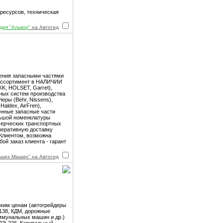
 ресурсов, техническая
дия "Алькор"
на Автогид
жения запасными частями
й ассортимент в НАЛИЧИИ
KKK, HOLSET, Garret),
ивных систем производства
еры (Behr, Nissens),
ldex, AirFren),
енные запасные части
ольшой номенклатуры
мерческих транспортных
перативную доставку
 Клиентом, возможна
й заказ клиента - гарант
ших Машин" на Автогид
зким ценам (автогрейдеры
-138, КДМ, дорожные
оммунальных машин и др.)