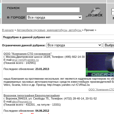
В начало
>
Автомобили грузовые, микроавтобусы, автобусы
> Прочие >
Подрубрик в данной рубрике нет
Ограничения данной рубрики:
ООО "Компания СТО грузовиков"
г. Москва,Дмитровское шоссе 163/8, Телефон: (495) 662-14-30
E-mail:
gruz-rem@yandex.ru
(Показов всего - 142941)
Последнее обновление:
23.01.2013
наша Компания на протяжении нескольких лет является надежным партнером по о
подержанных грузовых автотранспортных средств известнейших производителей Е
Volvo, Scania, Iveco и др. Проезд: http://maps.yandex.ru/-/CVRIaZJa
ООО "Компания СТО 
Воронеж типография Европолиграфия
г. Воронеж,394019, ул. Свободы 75., Телефон: (4732) 28-40-14, 20-51-52
E-mail:
alex@europo.ru
(Показов всего - 432201 , на титуле - 13331)
Последнее обновление:
04.06.2012