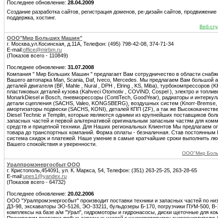
Последнее обновление:
28.04.2009
Создание разработка сайтов, регистрация доменов, ре-дизайн сайтов, продвижение
поддержка, хостинг.
Веб-сту
ООО"Мир Больших Машин"
г. Москва,ул.Косинская, д.11А, Телефон: (495) 798-42-08, 374-71-34
E-mail:
office@mirbm.ru
(Показов всего - 110849)
Последнее обновление:
31.07.2008
Компания " Мир Больших Машин " предлагает Вам сотрудничество в области снаб
Вашего автопарка Man, Scania, Daf, Iveco, Mercedes. Мы предлагаем Вам большо
деталей двигателя (BF, Mahle , Nural , DPH , Elring , KS, Miba), турбокомпрессоров (
пластиковых деталей кузова (Kahveci Otomotiv , COVIND, Cospel ), электро и топл
MonarkDiesel и Bosch, пневморессоры (ContiTech, GoodYear), радиаторы и интеркулл
детали сцепления (SACHS, Valeo, KONGSBERG), воздушных систем (Knorr-Bremse, Ha
амортизаторы подвески (SACHS, KONI), деталей КПП (ZF), а так же Высококачеств
Diesel Technic и Templin, которые являются одними из крупнейших поставщиков б
запасных частей и первой альтернативой оригинальным запасным частям для ком
средств и прицепной техники. Для Наших региональных Клиентов Мы предлагаем о
товара до транспортных компаний. Форма оплаты - безналичная. Став постоянным
система скидок и платежей. Наше умение в самые кратчайшие сроки выполнить любо
Вашего спокойствия и уверенности.
ООО"Мир Боль
Уралпромэнергосбыт ООО
г. Кристополь,454091, ул. К. Маркса, 54, Телефон: (351) 263-25-25, 263-28-65
E-mail:
upes1@yandex.ru
(Показов всего - 64732)
Последнее обновление:
20.02.2006
ООО "Уралпромэнергосбыт" производит поставки техники и запасных частей по ни
ДЗ-98, экскаваторы ЭО-5126, ЭО-33211, бульдозеры Б-170, погрузчики ПУМ-500, В
комплексы на базе а/м "Урал", гидромоторы и гидронасосы, диски щеточные для к