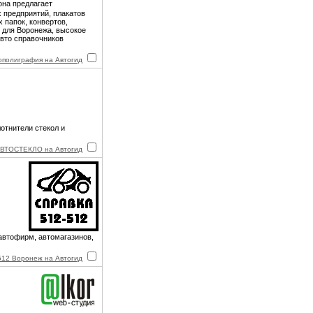
она предлагает
 предприятий, плакатов
 папок, конвертов,
ы для Воронежа, высокое
авто справочников
ополиграфия на Автогид
отнители стекол и
ВТОСТЕКЛО на Автогид
автофирм, автомагазинов,
512 Воронеж на Автогид