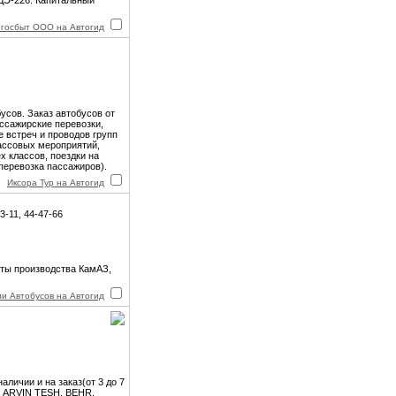
ДЭ-226. Капитальный
госбыт ООО на Автогид
сов. Заказ автобусов от
ассажирские перевозки,
 встреч и проводов групп
массовых мероприятий,
х классов, поездки на
(перевозка пассажиров).
Иксора Тур на Автогид
3-11, 44-47-66
аты производства КамАЗ,
и Автобусов на Автогид
личии и на заказ(от 3 до 7
, ARVIN TESH, BEHR,