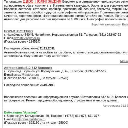
Евро Полиграфия
Типография
Воронеж для центрально-черноземного реги
полноцветную офсетную печать. Изготовление календари, буклеты для воронежских
Воронеж, листовок, каталогов, брошюр, приглашений, бланков, открыток, фирменных
этикеток, наклеек, коробок и другой полиграфической продукции. Приемлемые цен
качество, короткие сроки. Изготовление справочников АвтоБизнес России. Печать 
Автополис для регионов России тиражами от 10000 экз. Типография полного цикла.
Воронеж типография Евр
БОРАВТОСТЕКЛО
г. Челябинск,454045, Челябинск, Новоэлеваторная 51, Телефон: (351) 262-67-72
E-mail:
avtosteklo@mail.ru
(Показов всего - 194514)
Последнее обновление:
11.12.2011
Автомобильные стекла на любые автомобили, а также стеклорассеиватели фар, упл
автозеркала. Услуги по монтажу автостекол.
БОРА
Автосправка 512-512 Воронеж
г. Воронеж,г. Воронеж ул. Кольцовская, д. 49, Телефон: (4732)-512-512
E-mail:
sprav@autovrn.ru
(Показов всего - 280005 , на титуле - 22570)
Последнее обновление:
25.01.2011
Воронежская телефонная информационная служба "Автосправка 512-512". Каталог 
автосервисов. Ремонт, продажа оборудования, страхование и многое другое.
Автосправка 512-
Веб-студия "Алькор"
г. Воронеж,ул. Кольцовская, 49, Телефон: (4732) 611-677, 611-377
E-mail:
web[sobaka]alstudio.ru
(Показов всего - 323150 , на титуле - 25000)