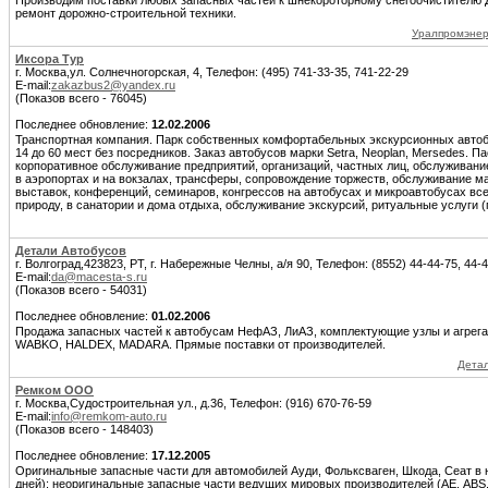
Производим поставки любых запасных частей к шнекороторному снегоочистителю 
ремонт дорожно-строительной техники.
Уралпромэнер
Иксора Тур
г. Москва,ул. Солнечногорская, 4, Телефон: (495) 741-33-35, 741-22-29
E-mail:
zakazbus2@yandex.ru
(Показов всего - 76045)
Последнее обновление:
12.02.2006
Транспортная компания. Парк собственных комфортабельных экскурсионных автобу
14 до 60 мест без посредников. Заказ автобусов марки Setra, Neoplan, Mersedes. П
корпоративное обслуживание предприятий, организаций, частных лиц, обслуживание
в аэропортах и на вокзалах, трансферы, сопровождение торжеств, обслуживание 
выставок, конференций, семинаров, конгрессов на автобусах и микроавтобусах все
природу, в санатории и дома отдыха, обслуживание экскурсий, ритуальные услуги 
Детали Автобусов
г. Волгоград,423823, РТ, г. Набережные Челны, а/я 90, Телефон: (8552) 44-44-75, 44-4
E-mail:
da@macesta-s.ru
(Показов всего - 54031)
Последнее обновление:
01.02.2006
Продажа запасных частей к автобусам НефАЗ, ЛиАЗ, комплектующие узлы и агрег
WABKO, HALDEX, MADARA. Прямые поставки от производителей.
Детал
Ремком ООО
г. Москва,Судостроительная ул., д.36, Телефон: (916) 670-76-59
E-mail:
info@remkom-auto.ru
(Показов всего - 148403)
Последнее обновление:
17.12.2005
Оригинальные запасные части для автомобилей Ауди, Фольксваген, Шкода, Сеат в на
дней); неоригинальные запасные части ведущих мировых производителей (АЕ, ABS